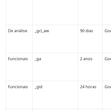
De análise
_gcl_aw
90 dias
Go
Funcionais
_ga
2 anos
Go
Funcionais
_gid
24 horas
Go