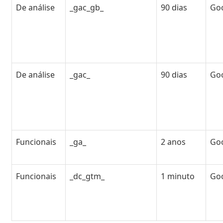
De análise
_gac_gb_
90 dias
Go
De análise
_gac_
90 dias
Go
Funcionais
_ga_
2 anos
Go
Funcionais
_dc_gtm_
1 minuto
Go