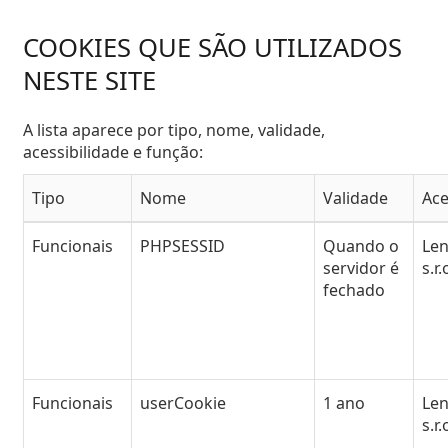
COOKIES QUE SÃO UTILIZADOS
NESTE SITE
A lista aparece por tipo, nome, validade,
acessibilidade e função:
Tipo
Nome
Validade
Ace
Funcionais
PHPSESSID
Quando o
Le
servidor é
s.r.
fechado
Funcionais
userCookie
1 ano
Le
s.r.