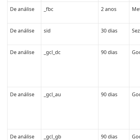
De análise
_fbc
2 anos
Me
De análise
sid
30 dias
Se
De análise
_gcl_dc
90 dias
Go
De análise
_gcl_au
90 dias
Go
De análise
_gcl_gb
90 dias
Go