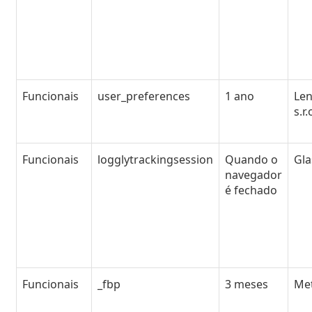
Funcionais
user_preferences
1 ano
Le
s.r.
Funcionais
logglytrackingsession
Quando o
Gl
navegador
é fechado
Funcionais
_fbp
3 meses
Me