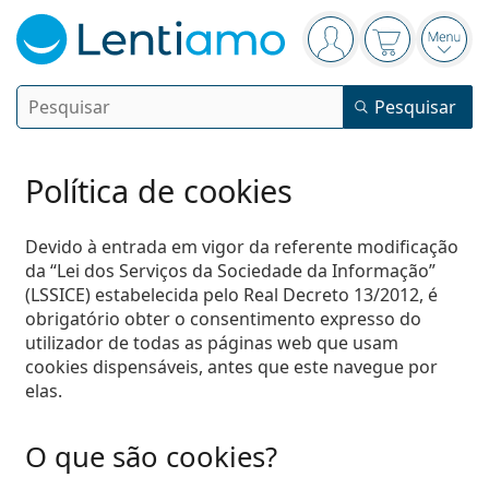
Painel de navegação
está conectado
O cesto está
Abri
Pesquisar
Pesquisar
Iniciar sessão
Navegação web
Lentes de contacto
Política de cookies
Frequência de uso
Devido à entrada em vigor da referente modificação
Líquidos
da “Lei dos Serviços da Sociedade da Informação”
Tipo
Diárias
(LSSICE) estabelecida pelo Real Decreto 13/2012, é
Por tipo
Óculos graduados
obrigatório obter o consentimento expresso do
Marca
Esféricas e asféricas
Semanais
utilizador de todas as páginas web que usam
Por tamanho
Multiusos
cookies dispensáveis, antes que este navegue por
Líquidos e Acessórios
Acuvue
Tóricas para astigmatismo
Quinzenais
Tipo
Ofertas especiais
Mulher
Homem
Crianças
Óculos de sol
elas.
Preço melhorado
de 50 a 120 ml
Peróxido
Inspiração e dicas
Líquidos
Biofinity
Progressivas para presbiopia
Lentilhas mensais
Tipo
Novidades
Pack duplo
de 225 a 500 ml
Sem conservantes
Tipo
Ofertas especiais
Mulher
Homem
Crianças
O que são cookies?
Todas as lentes de contacto
Como comprar lentes de contacto online
Óculos de filtro azul
Gotas para os olhos
Dailies
De hidrogel de silicone
Marca
Trimestrais
Óculos graduados
Edição limitada
Pack Triplo