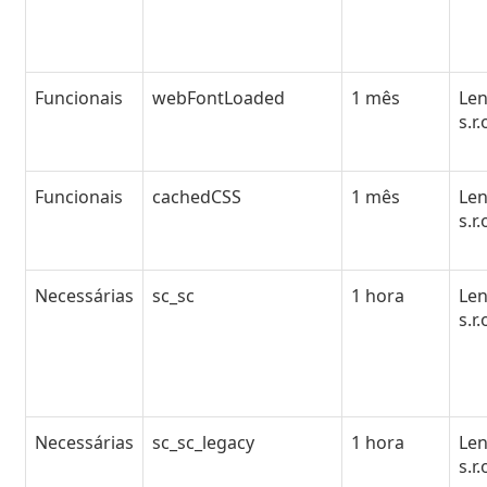
Funcionais
webFontLoaded
1 mês
Le
s.r.
Funcionais
cachedCSS
1 mês
Le
s.r.
Necessárias
sc_sc
1 hora
Le
s.r.
Necessárias
sc_sc_legacy
1 hora
Le
s.r.