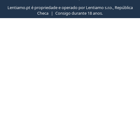
Lentiamo.pt é propriedade e operado por Lentiamo s.r.o., República
Checa
Consigo durante 18 anos.