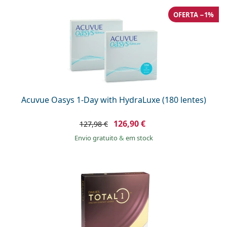
OFERTA −1%
Acuvue Oasys 1-Day with HydraLuxe (180 lentes)
126,90 €
127,98 €
Envio gratuito
&
em stock