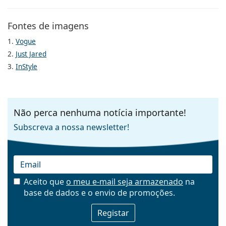
Fontes de imagens
1.
Vogue
2.
Just Jared
3.
InStyle
Não perca nenhuma notícia importante!
Subscreva a nossa newsletter!
Aceito que
o meu e-mail seja armazenado
na
base de dados e o envio de promoções.
Email