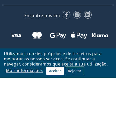
Facebook
Instagram
LinkedIn
Encontre-nos em
Utilizamos cookies próprios e de terceiros para
melhorar os nossos serviços. Se continuar a
navegar, consideramos que aceita a sua utilização.
Mais informações
Aceitar
Rejeitar
Voltar ao início
Cima
Lentiamo.pt é propriedade e operado por Lentiamo s.r.o., República
Checa
Consigo durante 18 anos.