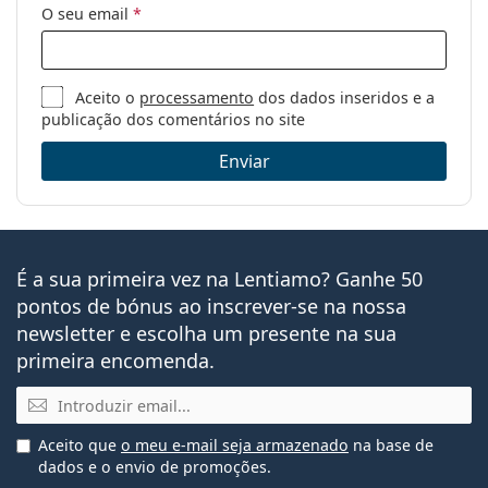
O seu email
*
limpeza:
Outros
Género:
Mulher
Aceito o
processamento
dos dados inseridos e a
publicação dos comentários no site
Categoria:
Óculos graduados
Óculos contra a luz azul
Enviar
Marca:
Prada
Código:
0PR 67XS ZVN08N 55
É a sua primeira vez na Lentiamo? Ganhe 50
pontos de bónus ao inscrever-se na nossa
newsletter e escolha um presente na sua
primeira encomenda.
Email
Aceito que
o meu e-mail seja armazenado
na base de
dados e o envio de promoções.