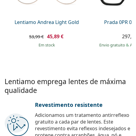
Persol
Prada
Lentiamo Andrea Light Gold
Prada 0PR 09
Todas as marcas
45,89 €
297,9
53,99 €
em stock
Envio gratuito
&
Ar
Lentiamo emprega lentes de máxima
qualidade
Revestimento resistente
Adicionamos um tratamento antirreflexo
gratuito a cada par de lentes. Este
revestimento evita reflexos indesejados e
protege contra arranhões, água, pó e