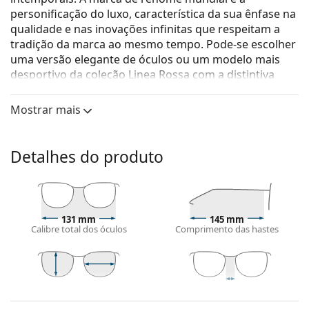
personificação do luxo, característica da sua ênfase na
qualidade e nas inovações infinitas que respeitam a
tradição da marca ao mesmo tempo. Pode-se escolher
uma versão elegante de óculos ou um modelo mais
desportivo da coleção Linea Rossa com a distintiva
faixa vermelha. Seja qual for o estilo que escolheres,
com os óculos Prada serás sempre único e excecional.
Mostrar mais
Prada 0PR 67XS ZVN08N 55
são óculos para mulher.
Armações de óculos
Detalhes do produto
A cor dourada da armação combina perfeitamente
com um tom de pele escuro e um cabelo castanho
escuro.
As armações quadradas são uma opção ideal para
131 mm
145 mm
Calibre total dos óculos
Comprimento das hastes
quem tem uma forma de rosto redonda, oval ou
triangular.
As almofadas nasais ajustáveis permitem modificar
suavemente a posição e o ajuste dos óculos. As
49 mm
55 mm
19 mm
almofadas nasais adaptam-se à forma do nariz e
Comprimento
Calibre do
Ponte