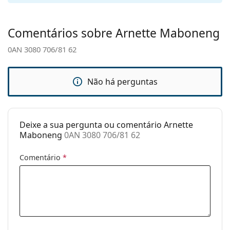
nasais
ajustáveis:
Comentários sobre Arnette Maboneng
Acessórios
0AN 3080 706/81 62
Estojo:
Sim
Pano de
Sim
limpeza:
Não há perguntas
Outros
Género:
Homem
Deixe a sua pergunta ou comentário Arnette
Categoria:
Óculos de sol
Maboneng
0AN 3080 706/81 62
Marca:
Arnette
Comentário
*
Uso:
Moda
Código:
0AN 3080 706/81 62