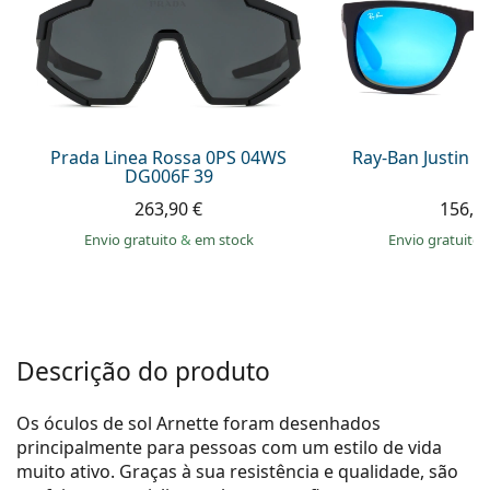
Persol
Prada
Todas as marcas
Prada Linea Rossa 0PS 04WS
Ray-Ban Justin 
DG006F 39
263,90 €
156,9
Envio gratuito
&
em stock
Envio gratuito
Descrição do produto
Os óculos de sol Arnette foram desenhados
principalmente para pessoas com um estilo de vida
muito ativo. Graças à sua resistência e qualidade, são