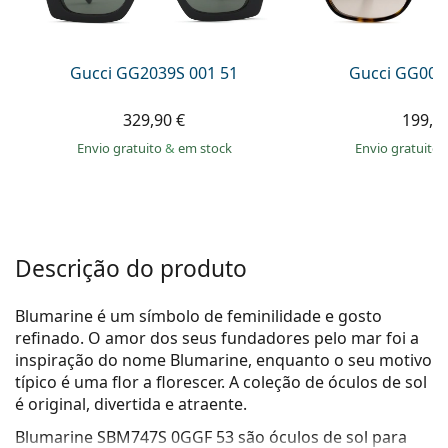
Persol
Prada
Gucci GG2039S 001 51
Gucci GG002
Todas as marcas
329,90 €
199,9
Envio gratuito
&
em stock
Envio gratuito
Descrição do produto
Blumarine é um símbolo de feminilidade e gosto
refinado. O amor dos seus fundadores pelo mar foi a
inspiração do nome Blumarine, enquanto o seu motivo
típico é uma flor a florescer. A coleção de óculos de sol
é original, divertida e atraente.
Blumarine SBM747S 0GGF 53
são óculos de sol para