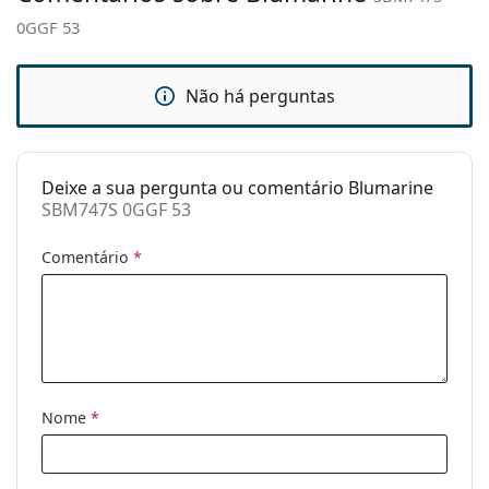
0GGF 53
Estojo:
Sim
Pano de
Sim
limpeza:
Não há perguntas
Outros
Género:
Mulher
Deixe a sua pergunta ou comentário Blumarine
Categoria:
Óculos de sol
SBM747S 0GGF 53
Marca:
Blumarine
Comentário
*
Uso:
Moda
Código:
SBM747S 0GGF 53
Nome
*