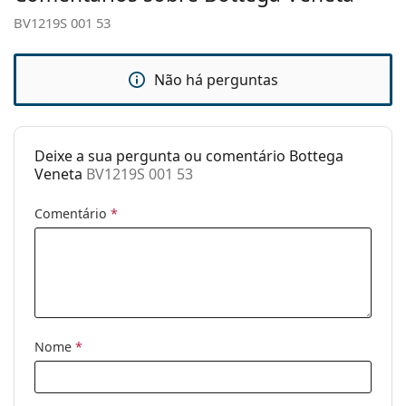
mola:
BV1219S 001 53
Acessórios
Estojo:
Sim
Não há perguntas
Pano de
Sim
limpeza:
Deixe a sua pergunta ou comentário Bottega
Outros
Veneta
BV1219S 001 53
Género:
Mulher
Comentário
*
Categoria:
Óculos de sol
Marca:
Bottega Veneta
Uso:
Moda
Código:
BV1219S 001 53
Nome
*