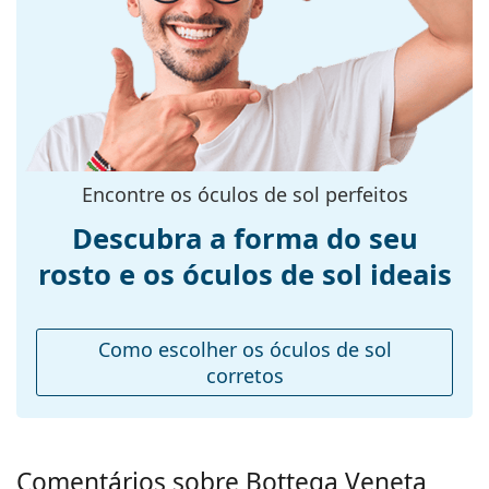
armação:
Cor da
Preto
armação:
Material da
Plástico
armação:
Tamanhos:
M
Encontre os óculos de sol perfeitos
Calibre total dos
138 mm
Descubra a forma do seu
óculos:
rosto e os óculos de sol ideais
Comprimento
145 mm
das hastes:
Ponte:
21 mm
Como escolher os óculos de sol
Peso:
285 g
corretos
Almofadas
Não
nasais
ajustáveis:
Comentários sobre Bottega Veneta
Dobradiça de
Não