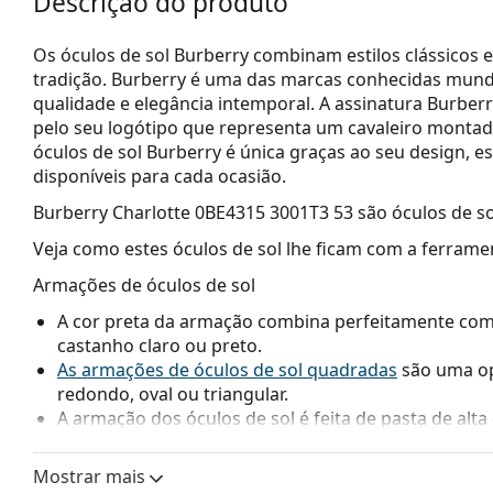
Descrição do produto
Os óculos de sol Burberry combinam estilos clássicos 
tradição. Burberry é uma das marcas conhecidas mund
qualidade e elegância intemporal. A assinatura Burber
pelo seu logótipo que representa um cavaleiro montad
óculos de sol Burberry é única graças ao seu design, e
disponíveis para cada ocasião.
Burberry Charlotte 0BE4315 3001T3 53
são óculos de so
Veja como estes óculos de sol lhe ficam com a ferrame
Armações de óculos de sol
A cor preta da armação combina perfeitamente com u
castanho claro ou preto.
As armações de óculos de sol quadradas
são uma op
redondo, oval ou triangular.
A armação dos óculos de sol é feita de pasta de alt
conforto.
Mostrar mais
Lentes de óculos de sol