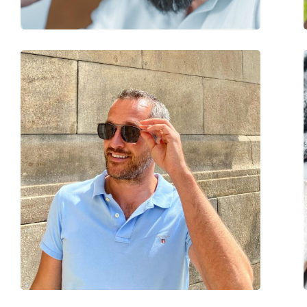
Acessórios
Estojo:
Sim
Pano de limpeza:
Sim
Outros
Género:
Mulher
Categoria:
Óculos de sol
Marca:
Burberry
Uso:
Moda
Código:
0BE4315 3001T3 53