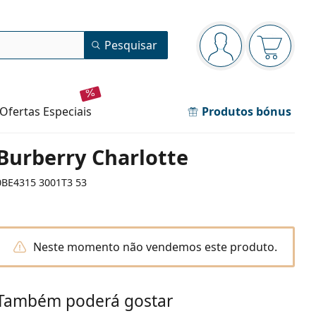
Painel de navegação
Pesquisar
está conectado
O cesto 
ofertas especiais
Produtos bónus
Burberry Charlotte
0BE4315 3001T3 53
Neste momento não vendemos este produto.
Também poderá gostar