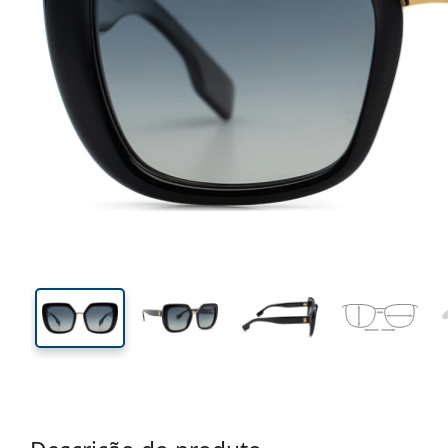
135 mm
Calibre total dos óculos
Calibre
do crista
47 mm
53 mm
Comprimento do cristal
Calibre do cristal