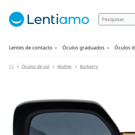
Pesquisar
Iniciar sessão
Navegação web
Líquidos
Como fazer um pedido
Lentes de contacto
Óculos graduados
Óculos d
Óculos de sol
Mulher
Burberry