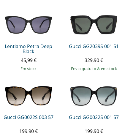
Lentiamo Petra Deep
Gucci GG2039S 001 51
Black
45,99 €
329,90 €
em stock
Envio gratuito
&
em stock
Gucci GG0022S 003 57
Gucci GG0022S 001 57
199,90 €
199,90 €