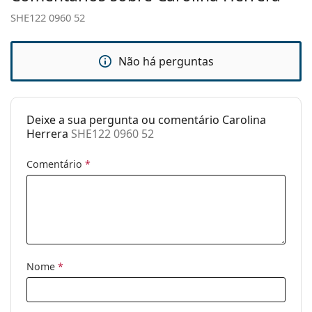
ajustáveis:
SHE122 0960 52
Acessórios
Estojo:
Sim
Não há perguntas
Pano de
Sim
limpeza:
Deixe a sua pergunta ou comentário Carolina
Outros
Herrera
SHE122 0960 52
Género:
Mulher
Comentário
*
Categoria:
Óculos de sol
Marca:
Carolina Herrera
Uso:
Moda
Código:
SHE122 0960 52
Nome
*