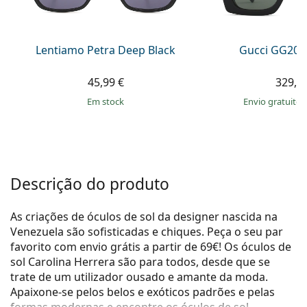
Persol
Prada
Lentiamo Petra Deep Black
Gucci GG203
Todas as marcas
45,99 €
329,9
em stock
Envio gratuito
Descrição do produto
As criações de óculos de sol da designer nascida na
Venezuela são sofisticadas e chiques. Peça o seu par
favorito com envio grátis a partir de 69€! Os óculos de
sol Carolina Herrera são para todos, desde que se
trate de um utilizador ousado e amante da moda.
Apaixone-se pelos belos e exóticos padrões e pelas