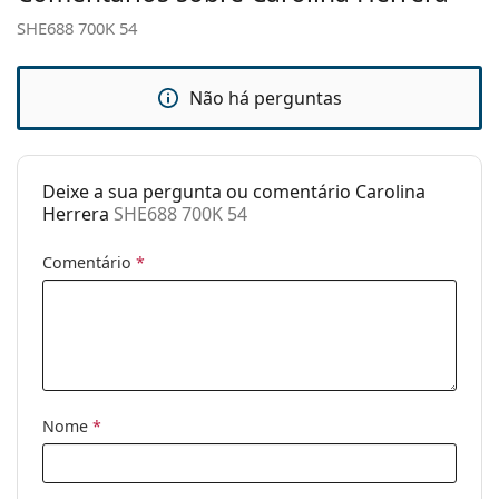
ajustáveis:
SHE688 700K 54
Acessórios
Estojo:
Sim
Não há perguntas
Pano de
Sim
limpeza:
Deixe a sua pergunta ou comentário Carolina
Outros
Herrera
SHE688 700K 54
Género:
Mulher
Comentário
*
Categoria:
Óculos de sol
Marca:
Carolina Herrera
Uso:
Moda
Código:
SHE688 700K 54
Nome
*