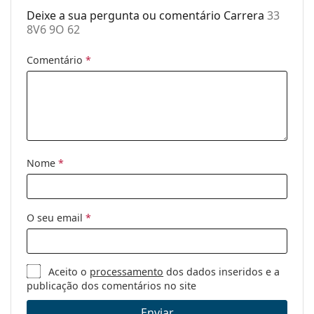
Deixe a sua pergunta ou comentário Carrera
33
Género:
Homem
8V6 9O 62
Categoria:
Óculos de sol
Comentário
*
Marca:
Carrera
Uso:
Moda
Código:
33 8V6 9O 62
Nome
*
O seu email
*
Aceito o
processamento
dos dados inseridos e a
publicação dos comentários no site
Enviar