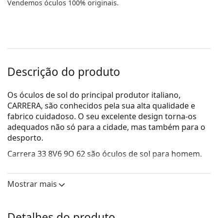
Vendemos óculos 100% originais.
Descrição do produto
Os óculos de sol do principal produtor italiano,
CARRERA, são conhecidos pela sua alta qualidade e
fabrico cuidadoso. O seu excelente design torna-os
adequados não só para a cidade, mas também para o
desporto.
Carrera 33 8V6 9O 62
são óculos de sol para homem.
Veja como estes óculos de sol lhe ficam com a
ferramenta Virtual Try-On da Lentiamo.
Mostrar mais
Armações de óculos de sol
A cor preta da armação combina perfeitamente
Detalhes do produto