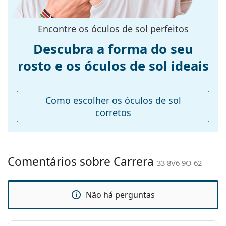
armação:
Tamanhos:
M
Encontre os óculos de sol perfeitos
Calibre total dos
138 mm
Descubra a forma do seu
óculos:
rosto e os óculos de sol ideais
Comprimento
140 mm
das hastes:
Ponte:
11 mm
Como escolher os óculos de sol
Peso:
150 g
corretos
Almofadas
Não
nasais
ajustáveis:
Comentários sobre Carrera
33 8V6 9O 62
Acessórios
Estojo:
Sim
Não há perguntas
Pano de
Sim
limpeza:
Outros