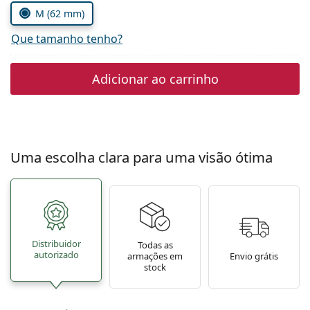
Persol
M (62 mm)
Prada
Que tamanho tenho?
Todas as marcas
Adicionar ao carrinho
Uma escolha clara para uma visão ótima
Distribuidor
Todas as
autorizado
armações em
Envio grátis
stock