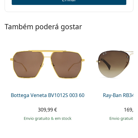
Também poderá gostar
Bottega Veneta BV1012S 003 60
Ray-Ban RB344
309,99 €
169,9
Envio gratuito
&
em stock
Envio gratuito