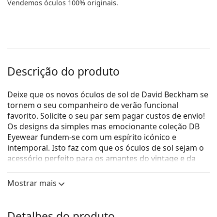
Vendemos óculos 100% originais.
Descrição do produto
Deixe que os novos óculos de sol de David Beckham se
tornem o seu companheiro de verão funcional
favorito. Solicite o seu par sem pagar custos de envio!
Os designs da simples mas emocionante coleção DB
Eyewear fundem-se com um espírito icónico e
intemporal. Isto faz com que os óculos de sol sejam o
acessório perfeito para os amantes do vintage e da
moda. A coleção de óculos de sol, criada em
colaboração com a Safilo, um dos principais
Mostrar mais
fabricantes de óculos de sol do mundo, é adequada
para cada homem que ama os looks veraneios
clássicos e individuais.
Detalhes do produto