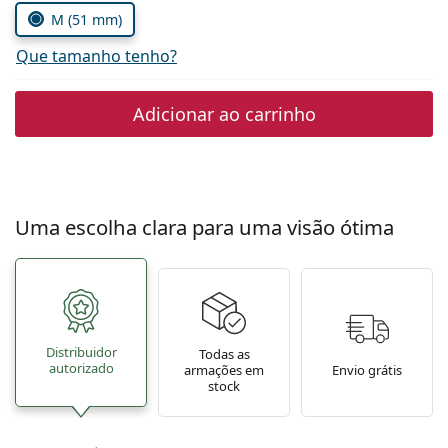
Persol
M (51 mm)
Prada
Que tamanho tenho?
Todas as marcas
Adicionar ao carrinho
Uma escolha clara para uma visão ótima
Distribuidor
Todas as
autorizado
armações em
Envio grátis
stock