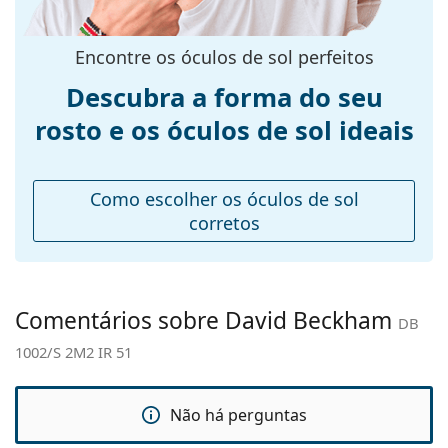
Explore toda a gama de
armação:
óculos de sol
para encontrar
mais estilos de marcas populares.
Tamanhos:
M
Encontre os óculos de sol perfeitos
Calibre total dos
136 mm
Descubra a forma do seu
óculos:
rosto e os óculos de sol ideais
Comprimento
145 mm
das hastes:
Ponte:
21 mm
Como escolher os óculos de sol
Peso:
100 g
corretos
Almofadas
Sim
nasais
ajustáveis:
Comentários sobre David Beckham
DB
Acessórios
1002/S 2M2 IR 51
Estojo:
Sim
Pano de
Sim
limpeza:
Não há perguntas
Outros