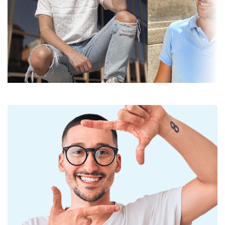
experiente para evitar danos ou quebras.
categoria do
de filtro 3
filtro:
Lentes de óculos de sol
Cor das lentes:
Cinzento
As lentes cinzentas reduzem a intensidade da luz
sem afetar o contraste nem distorcer as cores.
Comprimento
42 mm
As lentes são de plástico, cujas vantagens inegáveis
do cristal:
são a leveza e a resistência a quebras.
Calibre do
51 mm
Os óculos de sol têm proteção UV 400, o que
cristal:
proporciona 100% de proteção contra a luz solar. As
lentes dos óculos de sol contam com um filtro solar
Material das
Plástico
de categoria 3 (transmissão da luz de 8% a 18%).
lentes:
São adequadas para uma exposição solar intensa
Filtro UV 400:
Sim
na praia ou na cidade.
Armações
Acessórios
Formato da
Quadrados
Entregamos os óculos de sol no seu estojo original.
armação:
A cor do estojo e o seu design podem variar.
Cor da
O pano fornecido é ideal para limpar e cuidar dos
Preto
armação:
óculos de sol. Alguns modelos podem vir com um
saco de tecido em vez de um pano.
Material da
Metal/Plástico