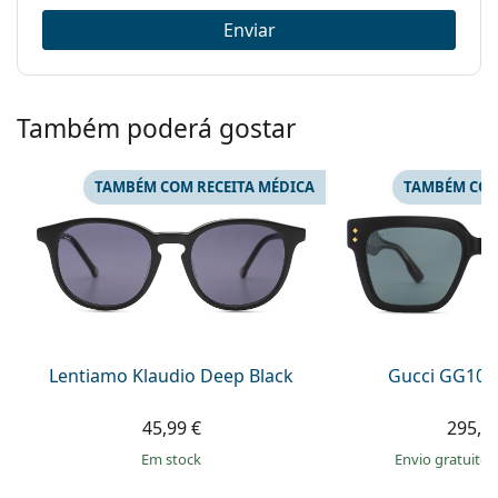
Enviar
Também poderá gostar
TAMBÉM COM RECEITA MÉDICA
TAMBÉM COM
Lentiamo Klaudio Deep Black
Gucci GG108
45,99 €
295,9
em stock
Envio gratuito