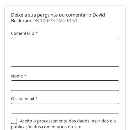
Género:
Unisex
Deixe a sua pergunta ou comentário David
Categoria:
Óculos de sol
Beckham
DB 1002/S 2M2 IR 51
Marca:
David Beckham
Comentário
*
Uso:
Moda
Código:
DB 1002/S 2M2 IR 51
Nome
*
O seu email
*
Aceito o
processamento
dos dados inseridos e a
publicação dos comentários no site