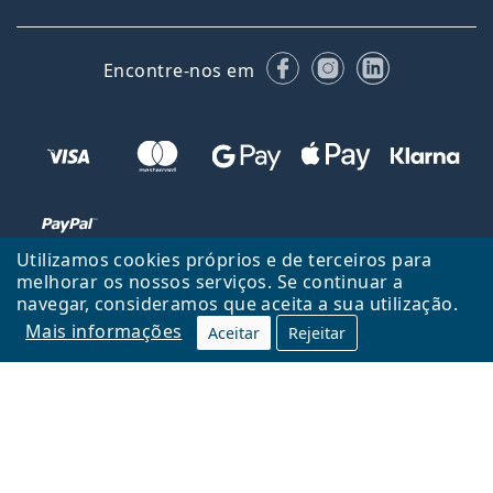
Facebook
Instagram
LinkedIn
Encontre-nos em
Utilizamos cookies próprios e de terceiros para
melhorar os nossos serviços. Se continuar a
navegar, consideramos que aceita a sua utilização.
Voltar ao início
Cima
Mais informações
Aceitar
Rejeitar
Lentiamo.pt é propriedade e operado por Lentiamo s.r.o., República
Checa
Consigo durante 18 anos.