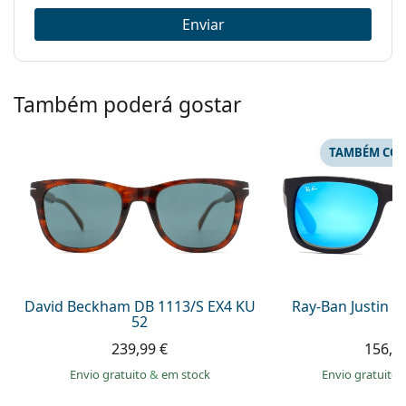
Enviar
Também poderá gostar
TAMBÉM COM
David Beckham DB 1113/S EX4 KU
Ray-Ban Justin 
52
239,99 €
156,9
Envio gratuito
&
em stock
Envio gratuito