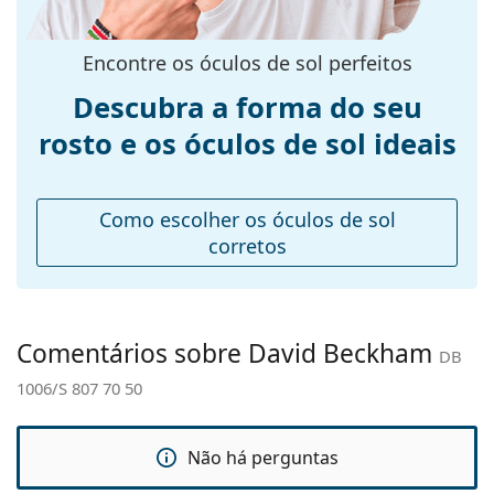
armação:
Tamanhos:
S
Encontre os óculos de sol perfeitos
Calibre total dos
128 mm
Descubra a forma do seu
óculos:
rosto e os óculos de sol ideais
Comprimento
145 mm
das hastes:
Ponte:
22 mm
Como escolher os óculos de sol
Peso:
100 g
corretos
Almofadas
Não
nasais
ajustáveis:
Comentários sobre David Beckham
DB
Acessórios
1006/S 807 70 50
Estojo:
Sim
Pano de
Sim
limpeza:
Não há perguntas
Outros