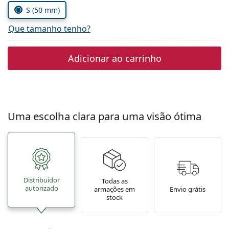
Persol
S (50 mm)
Prada
Que tamanho tenho?
Todas as marcas
Adicionar ao carrinho
Uma escolha clara para uma visão ótima
Distribuidor
Todas as
autorizado
armações em
Envio grátis
stock