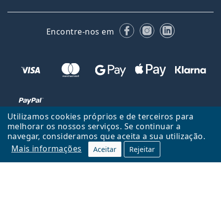
Facebook
Instagram
LinkedIn
Encontre-nos em
Utilizamos cookies próprios e de terceiros para
melhorar os nossos serviços. Se continuar a
navegar, consideramos que aceita a sua utilização.
Voltar ao início
Cima
Mais informações
Aceitar
Rejeitar
Lentiamo.pt é propriedade e operado por Lentiamo s.r.o., República
Checa
Consigo durante 18 anos.