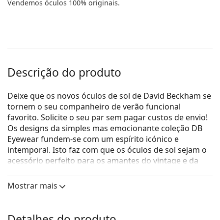
Vendemos óculos 100% originais.
Descrição do produto
Deixe que os novos óculos de sol de David Beckham se
tornem o seu companheiro de verão funcional
favorito. Solicite o seu par sem pagar custos de envio!
Os designs da simples mas emocionante coleção DB
Eyewear fundem-se com um espírito icónico e
intemporal. Isto faz com que os óculos de sol sejam o
acessório perfeito para os amantes do vintage e da
moda. A coleção de óculos de sol, criada em
colaboração com a Safilo, um dos principais
Mostrar mais
fabricantes de óculos de sol do mundo, é adequada
para cada homem que ama os looks veraneios
clássicos e individuais.
Detalhes do produto