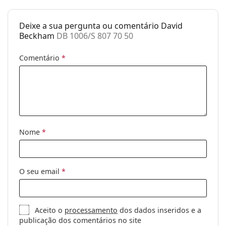
Género:
Homem
Deixe a sua pergunta ou comentário David
Categoria:
Óculos de sol
Beckham
DB 1006/S 807 70 50
Marca:
David Beckham
Comentário
*
Uso:
Moda
Código:
DB 1006/S 807 70 50
Nome
*
O seu email
*
Aceito o
processamento
dos dados inseridos e a
publicação dos comentários no site