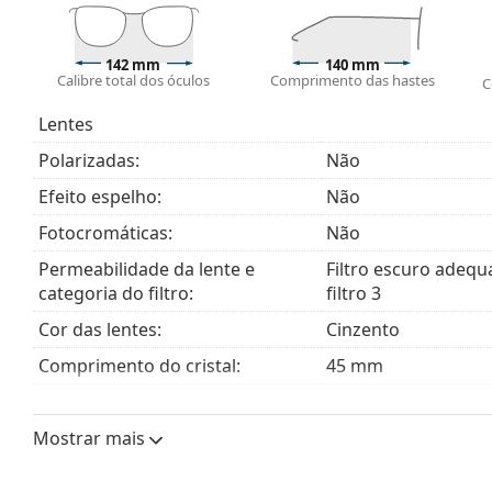
lentes dos óculos de sol contam com um filtro solar
São adequadas para uma exposição solar intensa na 
142 mm
140 mm
Acessórios
Calibre total dos óculos
Comprimento das hastes
C
Entregamos os óculos de sol no seu estojo original. 
Lentes
O pano fornecido é ideal para limpar e cuidar dos 
saco de tecido em vez de um pano.
Polarizadas:
Não
Explore toda a gama de
óculos de sol
para encontrar ma
Efeito espelho:
Não
Fotocromáticas:
Não
Permeabilidade da lente e
Filtro escuro adequ
categoria do filtro:
filtro 3
Cor das lentes:
Cinzento
Comprimento do cristal:
45 mm
Calibre do cristal:
52 mm
Mostrar mais
Material das lentes:
Plástico
Filtro UV 400:
Sim