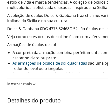
estilo de vida e marca tendências. A coleção de óculos
multicolorida, sofisticada e luxuosa, inspirada na Sicília
A coleção de óculos Dolce & Gabbana traz charme, várias
italiana da Sicília e na sua cultura.
Dolce & Gabbana 0DG 4373 32468G 52
são óculos de so
Veja como estes óculos de sol lhe ficam com a ferrame
Armações de óculos de sol
A cor preta da armação combina perfeitamente com u
castanho claro ou preto.
As armações de óculos de sol quadradas
são uma op
redondo, oval ou triangular.
A armação dos óculos de sol é feita de uma combina
durabilidade e estabilidade.
Mostrar mais
Lentes de óculos de sol
As lentes cinzentas reduzem a intensidade da luz se
Detalhes do produto
As lentes são de plástico, cujas vantagens inegáveis 
Os óculos de sol têm proteção UV 400, o que proporc