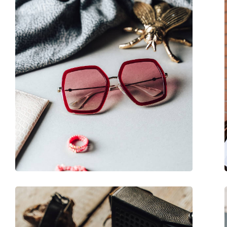
Género:
Mulher
Categoria:
Óculos de sol
Marca:
Dolce & Gabbana
Uso:
Moda
Código:
0DG 4373 32468G 5