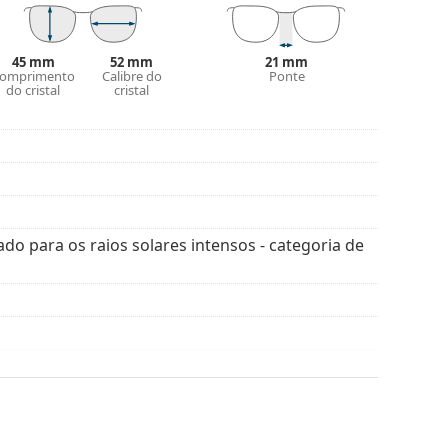
 de categoria 3 (transmissão da luz de 8% a 18%).
praia ou na cidade.
45 mm
52 mm
21 mm
omprimento
Calibre do
Ponte
do cristal
cristal
A cor do estojo e o seu design podem variar.
óculos de sol. Alguns modelos podem vir com um
is estilos de marcas populares.
ado para os raios solares intensos - categoria de