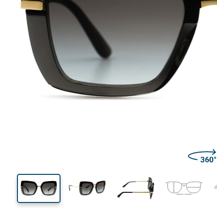
142 mm
Calibre total dos óculos
Calibre
do crista
45 mm
52 mm
Comprimento do cristal
Calibre do cristal