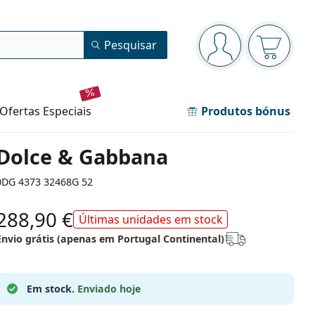
Painel de navegação
Pesquisar
está conectado
O cesto 
ofertas especiais
Produtos bónus
Dolce & Gabbana
0DG 4373 32468G 52
288,90 €
Últimas unidades em stock
Envio grátis (apenas em Portugal Continental)
Em stock.
Enviado hoje