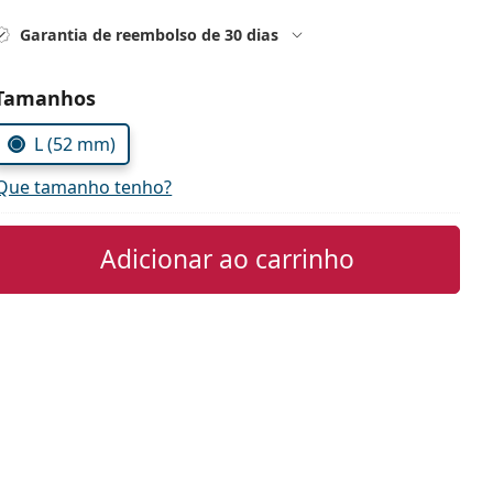
Garantia de reembolso de 30 dias
Escolher parâmetros
Tamanhos
L (52 mm)
Que tamanho tenho?
Adicionar ao carrinho