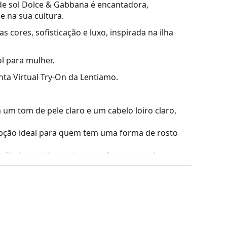
 de sol Dolce & Gabbana é encantadora,
 e na sua cultura.
 cores, sofisticação e luxo, inspirada na ilha
l para mulher.
nta Virtual Try-On da Lentiamo.
m tom de pele claro e um cabelo loiro claro,
ção ideal para quem tem uma forma de rosto
ção de metal e pasta, que oferece grande
m afetar o contraste nem distorcer as cores.
são a leveza e a resistência a quebras.
iona 100% de proteção contra a luz solar. As