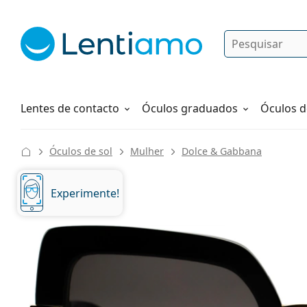
Pesquisar
Iniciar sessão
Navegação web
Líquidos
Como fazer um pedido
Lentes de contacto
Óculos graduados
Óculos d
Óculos de sol
Mulher
Dolce & Gabbana
Experimente!