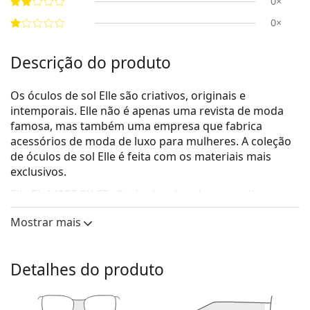
0×
0×
Descrição do produto
Os óculos de sol Elle são criativos, originais e
intemporais. Elle não é apenas uma revista de moda
famosa, mas também uma empresa que fabrica
acessórios de moda de luxo para mulheres. A coleção
de óculos de sol Elle é feita com os materiais mais
exclusivos.
Elle EL 14887 BK 55
são óculos de sol para mulher.
Veja como estes óculos de sol lhe ficam com a
Mostrar mais
ferramenta Virtual Try-On da Lentiamo.
Armações de óculos de sol
Detalhes do produto
A cor preta da armação combina perfeitamente
com um tom de pele claro e um cabelo loiro claro,
castanho claro ou preto.