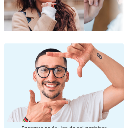
Cor das lentes:
Cinzento
Entregamos os óculos de sol no seu estojo original.
A cor do estojo e o seu design podem variar.
Comprimento
45 mm
O pano fornecido é ideal para limpar e cuidar dos
do cristal:
óculos de sol. Alguns modelos podem vir com um
Calibre do
55 mm
saco de tecido em vez de um pano.
cristal:
Explore toda a gama de
óculos de sol
para encontrar
Material das
Plástico
mais estilos de marcas populares.
lentes:
Filtro UV 400:
Sim
Armações
Formato da
Quadrados
armação:
Cor da
Preto
armação:
Material da
Plástico
armação:
Tamanhos:
M
Encontre os óculos de sol perfeitos