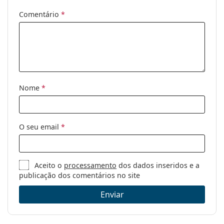
Categoria:
Óculos de sol
Comentário
*
Marca:
Elle
Uso:
Moda
Código:
EL 14887 BK 55
Nome
*
O seu email
*
Aceito o
processamento
dos dados inseridos e a
publicação dos comentários no site
Enviar