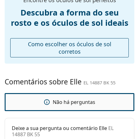
Calibre total dos
135 mm
Descubra a forma do seu
óculos:
rosto e os óculos de sol ideais
Comprimento
140 mm
das hastes:
Ponte:
16 mm
Como escolher os óculos de sol
Peso:
40 g
corretos
Almofadas
Não
nasais
ajustáveis:
Comentários sobre Elle
EL 14887 BK 55
Acessórios
Estojo:
Sim
Não há perguntas
Pano de
Sim
limpeza:
Outros
Deixe a sua pergunta ou comentário Elle
EL
Género:
Mulher
14887 BK 55