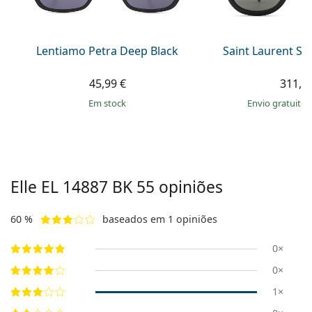
Persol
Prada
Lentiamo Petra Deep Black
Saint Laurent SL
Todas as marcas
45,99 €
311,9
em stock
Envio gratuito
Elle
EL 14887 BK 55
opiniões
60 %
baseados em 1 opiniões
0×
0×
1×