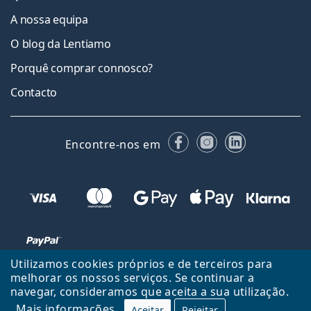
A nossa equipa
O blog da Lentiamo
Porquê comprar connosco?
Contacto
Facebook
Instagram
LinkedIn
Encontre-nos em
Utilizamos cookies próprios e de terceiros para
melhorar os nossos serviços. Se continuar a
navegar, consideramos que aceita a sua utilização.
Voltar ao início
Cima
Mais informações
Aceitar
Rejeitar