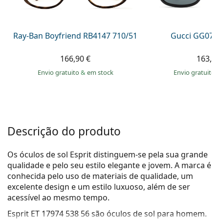
Persol
Prada
Ray-Ban Boyfriend RB4147 710/51
Gucci GG074
Todas as marcas
166,90 €
163,9
Envio gratuito
&
em stock
Envio gratuito
Descrição do produto
Os óculos de sol Esprit distinguem-se pela sua grande
qualidade e pelo seu estilo elegante e jovem. A marca é
conhecida pelo uso de materiais de qualidade, um
excelente design e um estilo luxuoso, além de ser
acessível ao mesmo tempo.
Esprit ET 17974 538 56
são óculos de sol para homem.