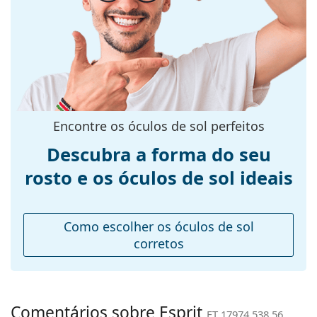
armação:
Cor da
Preto
armação:
Material da
Plástico
armação:
Tamanhos:
M
Encontre os óculos de sol perfeitos
Calibre total dos
140 mm
Descubra a forma do seu
óculos:
rosto e os óculos de sol ideais
Comprimento
145 mm
das hastes:
Ponte:
18 mm
Como escolher os óculos de sol
Peso:
45 g
corretos
Almofadas
Não
nasais
ajustáveis:
Comentários sobre Esprit
ET 17974 538 56
Acessórios