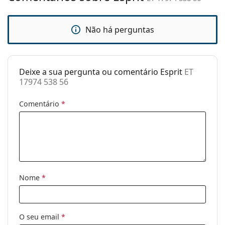
Estojo:
Sim
Não há perguntas
Pano de
Sim
limpeza:
Outros
Deixe a sua pergunta ou comentário Esprit
ET
Género:
Homem
17974 538 56
Categoria:
Óculos de sol
Comentário
*
Marca:
Esprit
Uso:
Moda
Código:
ET 17974 538 56
Nome
*
O seu email
*