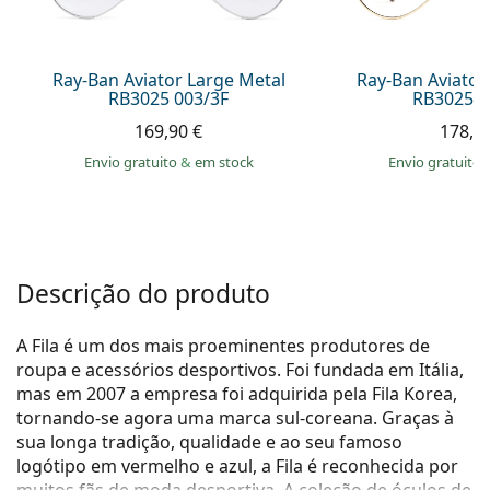
Persol
Prada
Ray-Ban Aviator Large Metal
Ray-Ban Aviator
RB3025 003/3F
RB3025 0
Todas as marcas
169,90 €
178,9
Envio gratuito
&
em stock
Envio gratuito
Descrição do produto
A Fila é um dos mais proeminentes produtores de
roupa e acessórios desportivos. Foi fundada em Itália,
mas em 2007 a empresa foi adquirida pela Fila Korea,
tornando-se agora uma marca sul-coreana. Graças à
sua longa tradição, qualidade e ao seu famoso
logótipo em vermelho e azul, a Fila é reconhecida por