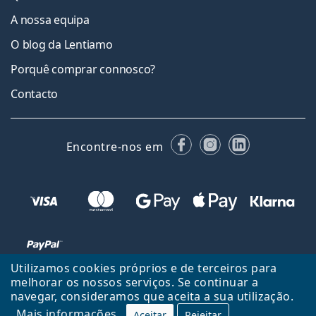
A nossa equipa
O blog da Lentiamo
Porquê comprar connosco?
Contacto
Facebook
Instagram
LinkedIn
Encontre-nos em
Utilizamos cookies próprios e de terceiros para
melhorar os nossos serviços. Se continuar a
navegar, consideramos que aceita a sua utilização.
Voltar ao início
Cima
Mais informações
Aceitar
Rejeitar