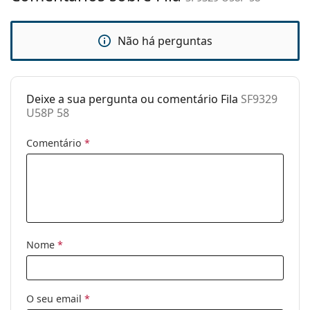
mola:
Acessórios
Não há perguntas
Estojo:
Sim
Pano de
Não
limpeza:
Deixe a sua pergunta ou comentário Fila
SF9329
U58P 58
Outros
Género:
Unisex
Comentário
*
Categoria:
Óculos de sol
Marca:
Fila
Uso:
Moda
Código:
SF9329 U58P 58
Nome
*
O seu email
*