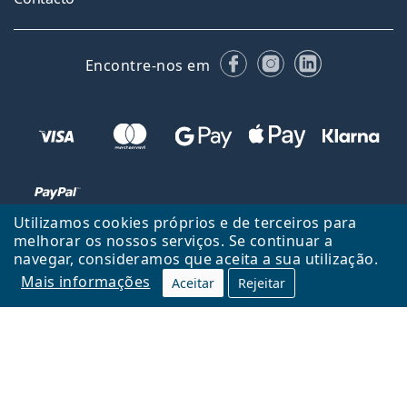
Facebook
Instagram
LinkedIn
Encontre-nos em
Utilizamos cookies próprios e de terceiros para
melhorar os nossos serviços. Se continuar a
navegar, consideramos que aceita a sua utilização.
Voltar ao início
Cima
Mais informações
Aceitar
Rejeitar
Lentiamo.pt é propriedade e operado por Lentiamo s.r.o., República
Checa
Consigo durante 18 anos.