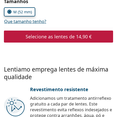
Escolher parâmetros
Tamanhos
Persol
M (52 mm)
Prada
Que tamanho tenho?
Todas as marcas
Selecione as lentes de
14,90 €
Lentiamo emprega lentes de máxima
qualidade
Revestimento resistente
Adicionamos um tratamento antirreflexo
gratuito a cada par de lentes. Este
revestimento evita reflexos indesejados e
protege contra arranhões, água, pó e