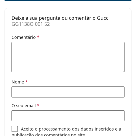
Ponte:
20 mm
Deixe a sua pergunta ou comentário Gucci
Peso:
210 g
GG1138O 001 52
Almofadas
Não
nasais
Comentário
*
ajustáveis:
Dobradiça de
Não
mola:
Clip solar:
Não
Acessórios
Nome
*
Estojo:
Sim
Pano de
Sim
limpeza:
O seu email
*
Outros
Género:
Homem
Aceito o
processamento
dos dados inseridos e a
publicação dos comentários no site
Categoria:
Óculos graduados