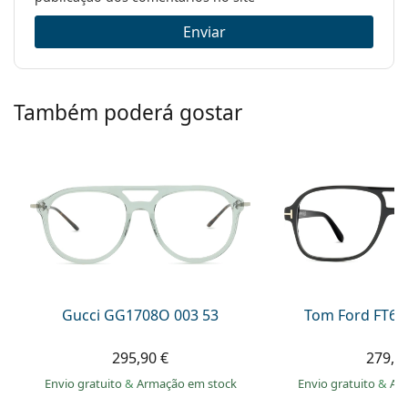
Marca:
Gucci
Enviar
Código:
GG1138O 001 52
Também poderá gostar
Gucci GG1708O 003 53
Tom Ford FT60
295,90 €
279,9
Envio gratuito
&
Armação em stock
Envio gratuito
&
Ar