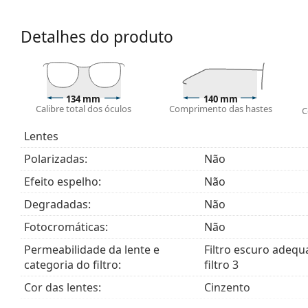
lentes dos óculos de sol contam com um filtro solar
São adequadas para uma exposição solar intensa na 
Detalhes do produto
Explore toda a gama de
óculos de sol
para encontrar ma
134 mm
140 mm
Calibre total dos óculos
Comprimento das hastes
C
Lentes
Polarizadas:
Não
Efeito espelho:
Não
Degradadas:
Não
Fotocromáticas:
Não
Permeabilidade da lente e
Filtro escuro adequ
categoria do filtro:
filtro 3
Cor das lentes:
Cinzento