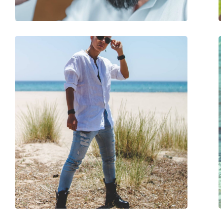
Acessórios
Estojo:
Não
Pano de limpeza:
Não
Outros
Género:
Unisex
Categoria:
Óculos de sol
Marca:
Hawkers
Uso:
Moda
Código:
Carbon Black Dark