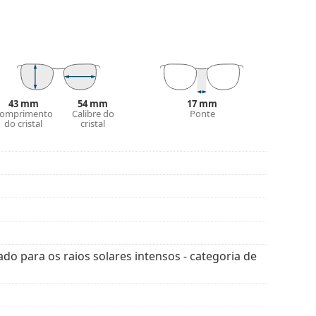
 de categoria 3 (transmissão da luz de 8% a 18%).
praia ou na cidade.
is estilos de marcas populares.
43 mm
54 mm
17 mm
omprimento
Calibre do
Ponte
do cristal
cristal
ado para os raios solares intensos - categoria de