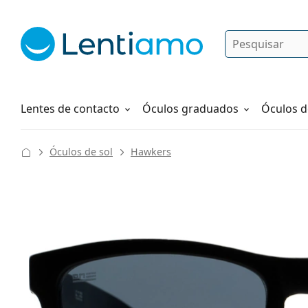
Pesquisar
Iniciar sessão
Navegação web
Líquidos
Como fazer um pedido
Lentes de contacto
Óculos graduados
Óculos d
Óculos de sol
Hawkers