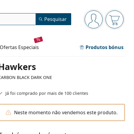
Painel de navegação
Pesquisar
está conectado
O cesto 
ofertas especiais
Produtos bónus
Hawkers
CARBON BLACK DARK ONE
Já foi comprado por mais de 100 clientes
Neste momento não vendemos este produto.