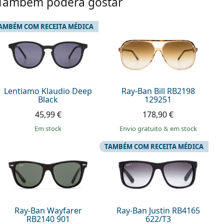
Também poderá gostar
AMBÉM COM RECEITA MÉDICA
Lentiamo Klaudio Deep
Ray-Ban Bill RB2198
Black
129251
45,99 €
178,90 €
em stock
Envio gratuito
&
em stock
TAMBÉM COM RECEITA MÉDICA
Ray-Ban Wayfarer
Ray-Ban Justin RB4165
RB2140 901
622/T3