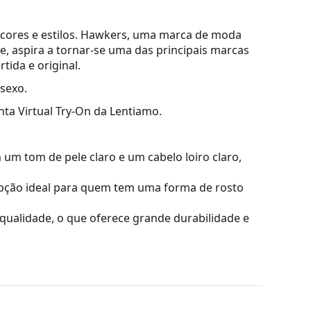
 cores e estilos. Hawkers, uma marca de moda
 aspira a tornar-se uma das principais marcas
rtida e original.
ssexo.
nta Virtual Try-On da Lentiamo.
m tom de pele claro e um cabelo loiro claro,
ção ideal para quem tem uma forma de rosto
a qualidade, o que oferece grande durabilidade e
m afetar o contraste nem distorcer as cores.
são a leveza e a resistência a quebras.
iona 100% de proteção contra a luz solar. As