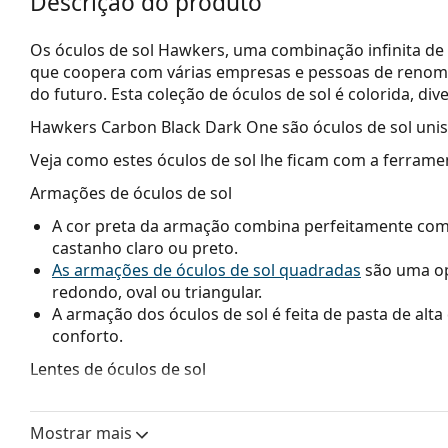
Descrição do produto
Os óculos de sol Hawkers, uma combinação infinita de
que coopera com várias empresas e pessoas de renome,
do futuro. Esta coleção de óculos de sol é colorida, dive
Hawkers Carbon Black Dark One
são óculos de sol uni
Veja como estes óculos de sol lhe ficam com a ferrame
Armações de óculos de sol
A cor preta da armação combina perfeitamente com u
castanho claro ou preto.
As armações de óculos de sol quadradas
são uma op
redondo, oval ou triangular.
A armação dos óculos de sol é feita de pasta de alt
conforto.
Lentes de óculos de sol
As lentes cinzentas reduzem a intensidade da luz se
As lentes são de plástico, cujas vantagens inegáveis 
Mostrar mais
Os óculos de sol têm proteção UV 400, o que proporc