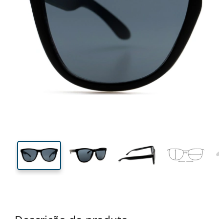
134 mm
Calibre total dos óculos
Calibre
do crista
43 mm
54 mm
Comprimento do cristal
Calibre do cristal