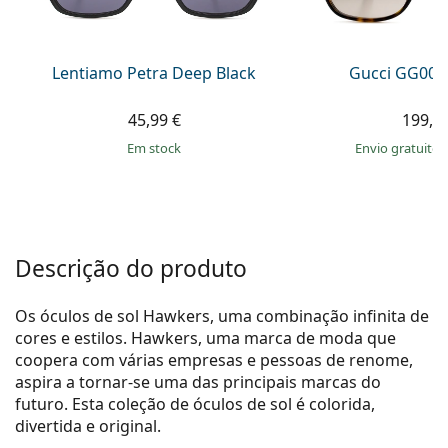
Persol
Prada
Lentiamo Petra Deep Black
Gucci GG002
Todas as marcas
45,99 €
199,9
em stock
Envio gratuito
Descrição do produto
Os óculos de sol Hawkers, uma combinação infinita de
cores e estilos. Hawkers, uma marca de moda que
coopera com várias empresas e pessoas de renome,
aspira a tornar-se uma das principais marcas do
futuro. Esta coleção de óculos de sol é colorida,
divertida e original.