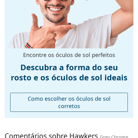
armação:
Cor da
Cinzento
armação:
Material da
Plástico
armação:
Tamanhos:
M
Encontre os óculos de sol perfeitos
Calibre total dos
135 mm
Descubra a forma do seu
óculos:
rosto e os óculos de sol ideais
Comprimento
140 mm
das hastes:
Ponte:
21 mm
Como escolher os óculos de sol
Peso:
125 g
corretos
Almofadas
Não
nasais
ajustáveis:
Comentários sobre Hawkers
Grey Chrome
Acessórios