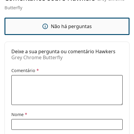
Butterfly
Estojo:
Não
Pano de
Não
limpeza:
Não há perguntas
Outros
Género:
Mulher
Deixe a sua pergunta ou comentário Hawkers
Categoria:
Óculos de sol
Grey Chrome Butterfly
Marca:
Hawkers
Comentário
*
Uso:
Moda
Código:
Grey Chrome Butterfly
Nome
*