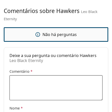
ajustáveis:
Comentários sobre Hawkers
Leo Black
Acessórios
Eternity
Estojo:
Não
Pano de
Não
limpeza:
Não há perguntas
Outros
Género:
Unisex
Deixe a sua pergunta ou comentário Hawkers
Categoria:
Óculos de sol
Leo Black Eternity
Marca:
Hawkers
Comentário
*
Uso:
Moda
Código:
Leo Black Eternity
Nome
*