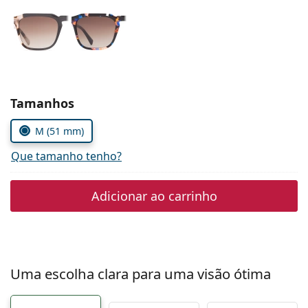
Persol
Prada
Todas as marcas
Escolher parâmetros
Tamanhos
M (51 mm)
Que tamanho tenho?
Adicionar ao carrinho
Uma escolha clara para uma visão ótima