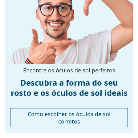
Armações
na praia ou na cidade.
Explore toda a gama de
Formato da
Quadrados
óculos de sol
para encontrar
mais estilos de marcas populares.
armação:
Cor da
Cinzento
armação:
Material da
Plástico
armação:
Tamanhos:
M
Encontre os óculos de sol perfeitos
Calibre total dos
138 mm
Descubra a forma do seu
óculos:
rosto e os óculos de sol ideais
Comprimento
140 mm
das hastes:
Ponte:
19 mm
Como escolher os óculos de sol
Peso:
45 g
corretos
Almofadas
Não
nasais