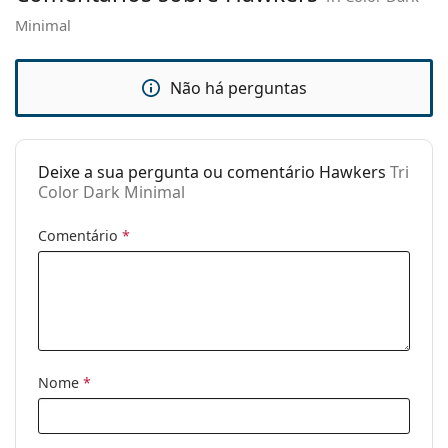
Minimal
Estojo:
Não
Pano de
Não
limpeza:
Não há perguntas
Outros
Género:
Unisex
Deixe a sua pergunta ou comentário Hawkers
Tri
Categoria:
Óculos de sol
Color Dark Minimal
Marca:
Hawkers
Comentário
*
Uso:
Moda
Código:
Tri Color Dark Minimal
Nome
*