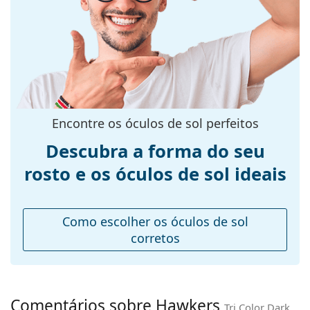
armação:
Cor da
Preto
armação:
Material da
Plástico
armação:
Tamanhos:
M
Encontre os óculos de sol perfeitos
Calibre total dos
136 mm
Descubra a forma do seu
óculos:
rosto e os óculos de sol ideais
Comprimento
140 mm
das hastes:
Ponte:
19 mm
Como escolher os óculos de sol
Peso:
45 g
corretos
Almofadas
Não
nasais
ajustáveis:
Comentários sobre Hawkers
Tri Color Dark
Acessórios