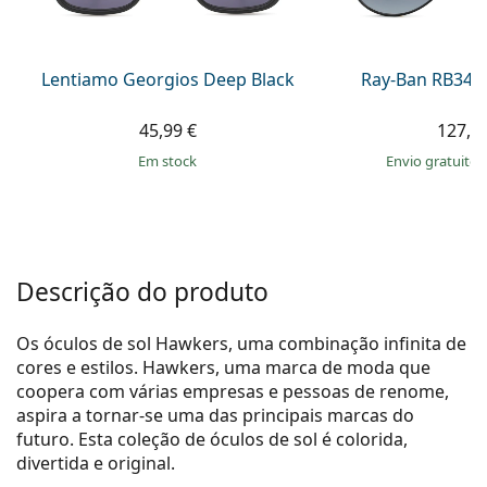
Persol
Prada
Lentiamo Georgios Deep Black
Ray-Ban RB345
Todas as marcas
45,99 €
127,9
em stock
Envio gratuito
Descrição do produto
Os óculos de sol Hawkers, uma combinação infinita de
cores e estilos. Hawkers, uma marca de moda que
coopera com várias empresas e pessoas de renome,
aspira a tornar-se uma das principais marcas do
futuro. Esta coleção de óculos de sol é colorida,
divertida e original.