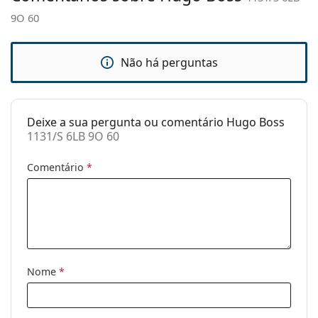
9O 60
Estojo:
Sim
Pano de
Sim
limpeza:
Não há perguntas
Outros
Género:
Homem
Deixe a sua pergunta ou comentário Hugo Boss
Categoria:
Óculos de sol
1131/S 6LB 9O 60
Marca:
Hugo Boss
Comentário
*
Uso:
Moda
Código:
1131/S 6LB 9O 60
Nome
*