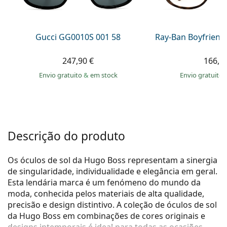
Persol
Prada
Gucci GG0010S 001 58
Ray-Ban Boyfriend
Todas as marcas
247,90 €
166,9
Envio gratuito
&
em stock
Envio gratuito
Descrição do produto
Os óculos de sol da Hugo Boss representam a sinergia
de singularidade, individualidade e elegância em geral.
Esta lendária marca é um fenómeno do mundo da
moda, conhecida pelos materiais de alta qualidade,
precisão e design distintivo. A coleção de óculos de sol
da Hugo Boss em combinações de cores originais e