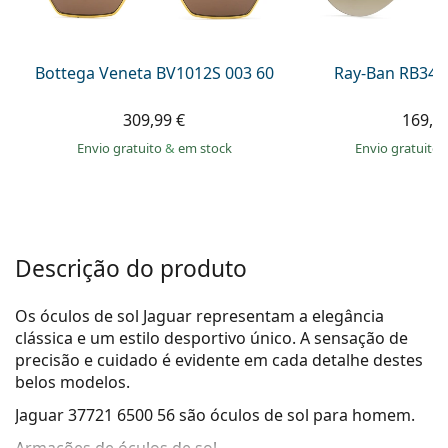
Persol
Prada
Bottega Veneta BV1012S 003 60
Ray-Ban RB344
Todas as marcas
309,99 €
169,9
Envio gratuito
&
em stock
Envio gratuito
Descrição do produto
Os óculos de sol Jaguar representam a elegância
clássica e um estilo desportivo único. A sensação de
precisão e cuidado é evidente em cada detalhe destes
belos modelos.
Jaguar 37721 6500 56
são óculos de sol para homem.