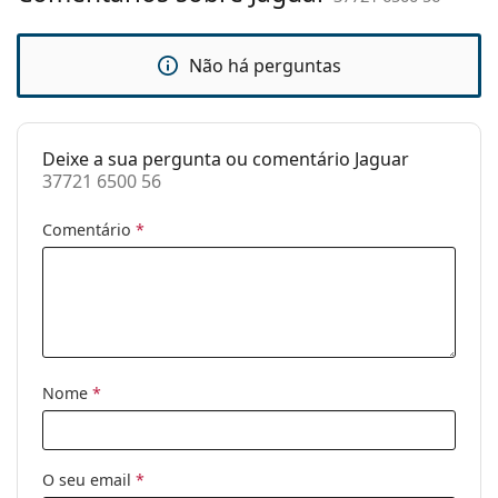
Estojo:
Sim
Não há perguntas
Pano de
Não
limpeza:
Outros
Deixe a sua pergunta ou comentário Jaguar
Género:
Homem
37721 6500 56
Categoria:
Óculos de sol
Comentário
*
Marca:
Jaguar
Uso:
Moda
Código:
37721 6500 56
Nome
*
O seu email
*