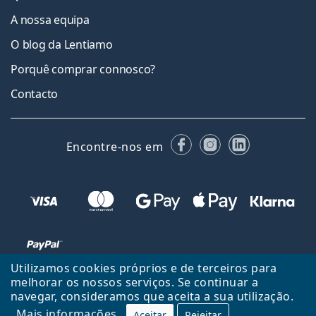
A nossa equipa
O blog da Lentiamo
Porquê comprar connosco?
Contacto
Facebook
Instagram
LinkedIn
Encontre-nos em
Utilizamos cookies próprios e de terceiros para
melhorar os nossos serviços. Se continuar a
navegar, consideramos que aceita a sua utilização.
Voltar ao início
Cima
Mais informações
Aceitar
Rejeitar