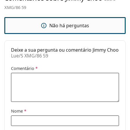
XMG/86 59
Estojo:
Sim
Pano de
Sim
limpeza:
Não há perguntas
Outros
Género:
Mulher
Deixe a sua pergunta ou comentário Jimmy Choo
Categoria:
Óculos de sol
Lue/S XMG/86 59
Marca:
Jimmy Choo
Comentário
*
Uso:
Moda
Código:
Lue/S XMG/86 59
Nome
*