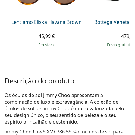
Persol
Prada
Lentiamo Eliska Havana Brown
Bottega Veneta B
Todas as marcas
45,99 €
479,9
em stock
Envio gratuito
Descrição do produto
Os óculos de sol Jimmy Choo apresentam a
combinação de luxo e extravagância. A coleção de
óculos de sol de Jimmy Choo é muito valorizada pelo
seu design único, o seu sentido de beleza e o seu
espírito brincalhão e destemido.
Jimmy Choo Lue/S XMG/86 59
são óculos de sol para