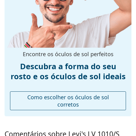
armação:
Cor da
Azul
armação:
Material da
Plástico
armação:
Tamanhos:
M
Encontre os óculos de sol perfeitos
Calibre total dos
137 mm
Descubra a forma do seu
óculos:
rosto e os óculos de sol ideais
Comprimento
145 mm
das hastes:
Ponte:
21 mm
Como escolher os óculos de sol
Peso:
100 g
corretos
Almofadas
Não
nasais
ajustáveis:
Comentários sobre Levi's LV 1010/S
Acessórios