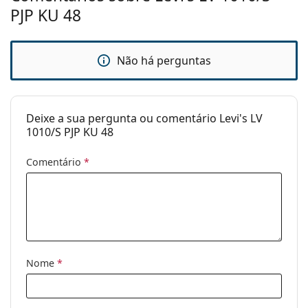
PJP KU 48
Estojo:
Sim
Pano de
Sim
limpeza:
Não há perguntas
Outros
Género:
Unisex
Deixe a sua pergunta ou comentário Levi's LV
Categoria:
Óculos de sol
1010/S PJP KU 48
Marca:
Levi´s
Comentário
*
Uso:
Moda
Código:
LV 1010.S PJP KU 48
Nome
*