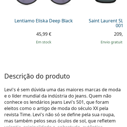
Persol
Prada
Lentiamo Eliska Deep Black
Saint Laurent SL
001 
Todas as marcas
45,99 €
209,9
em stock
Envio gratuito
Descrição do produto
Levi's é sem dúvida uma das maiores marcas de moda
e o líder mundial da indústria do jeans. Quem não
conhece os lendários jeans Levi's 501, que foram
eleitos como o artigo de moda do século XX pela
revista Time. Levi's não só se define pela sua roupa,
mas também pelos seus óculos de sol, que refletem