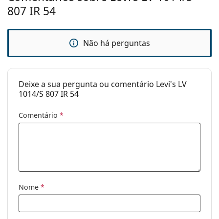
807 IR 54
Estojo:
Sim
Pano de
Sim
limpeza:
Não há perguntas
Outros
Género:
Mulher
Deixe a sua pergunta ou comentário Levi's LV
Categoria:
Óculos de sol
1014/S 807 IR 54
Marca:
Levi´s
Comentário
*
Uso:
Moda
Código:
LV 1014.S 807 IR 54
Nome
*