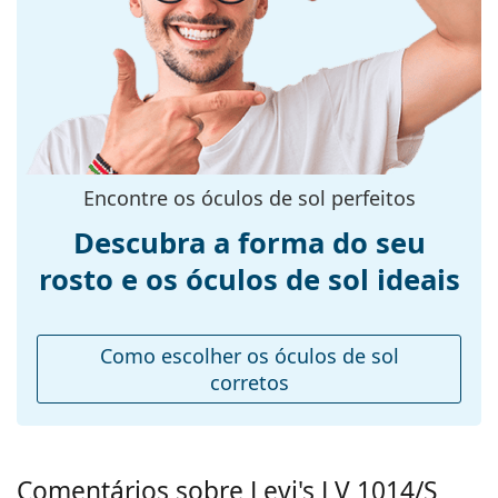
armação:
Cor da
Preto
armação:
Material da
Plástico
armação:
Tamanhos:
L
Encontre os óculos de sol perfeitos
Calibre total dos
141 mm
Descubra a forma do seu
óculos:
rosto e os óculos de sol ideais
Comprimento
145 mm
das hastes:
Ponte:
19 mm
Como escolher os óculos de sol
Peso:
100 g
corretos
Almofadas
Não
nasais
ajustáveis:
Comentários sobre Levi's LV 1014/S
Acessórios