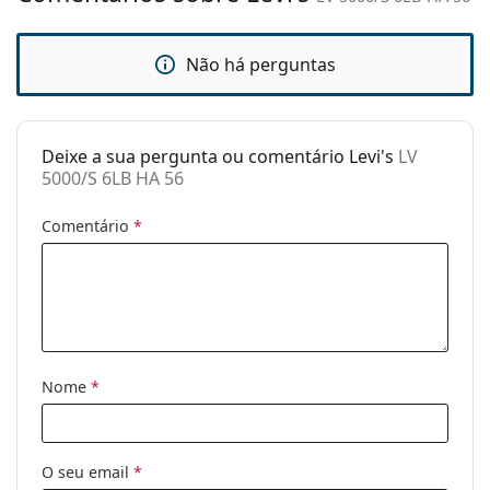
Estojo:
Sim
Não há perguntas
Pano de
Sim
limpeza:
Outros
Deixe a sua pergunta ou comentário Levi's
LV
Género:
Homem
5000/S 6LB HA 56
Categoria:
Óculos de sol
Comentário
*
Marca:
Levi´s
Uso:
Moda
Código:
LV 5000/S 6LB HA 56
Nome
*
O seu email
*