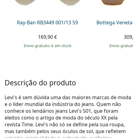
Persol
Prada
Ray-Ban RB3449 001/13 59
Bottega Veneta B
Todas as marcas
169,90 €
309,9
Envio gratuito
&
em stock
Envio gratuito
Descrição do produto
Levi's é sem dúvida uma das maiores marcas de moda
e o líder mundial da indústria do jeans. Quem não
conhece os lendários jeans Levi's 501, que foram
eleitos como o artigo de moda do século XX pela
revista Time. Levi's não só se define pela sua roupa,
mas também pelos seus óculos de sol, que refletem