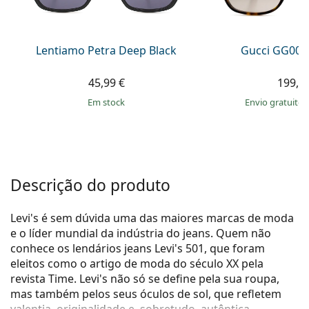
Persol
Prada
Lentiamo Petra Deep Black
Gucci GG002
Todas as marcas
45,99 €
199,9
em stock
Envio gratuito
Descrição do produto
Levi's é sem dúvida uma das maiores marcas de moda
e o líder mundial da indústria do jeans. Quem não
conhece os lendários jeans Levi's 501, que foram
eleitos como o artigo de moda do século XX pela
revista Time. Levi's não só se define pela sua roupa,
mas também pelos seus óculos de sol, que refletem