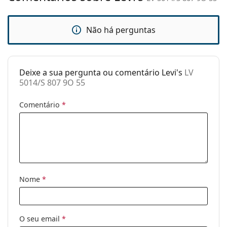
Estojo:
Sim
Não há perguntas
Pano de
Sim
limpeza:
Outros
Deixe a sua pergunta ou comentário Levi's
LV
Género:
Mulher
5014/S 807 9O 55
Categoria:
Óculos de sol
Comentário
*
Marca:
Levi´s
Uso:
Moda
Código:
LV 5014/S 807 9O 55
Nome
*
O seu email
*