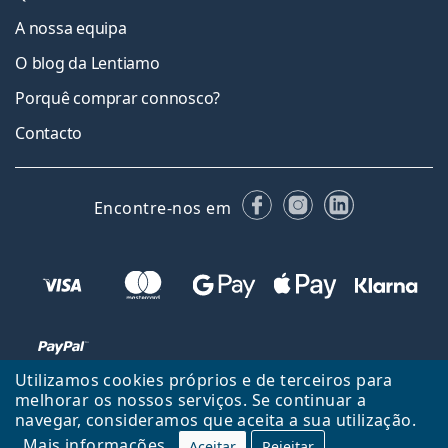
A nossa equipa
O blog da Lentiamo
Porquê comprar connosco?
Contacto
Facebook
Instagram
LinkedIn
Encontre-nos em
Utilizamos cookies próprios e de terceiros para
melhorar os nossos serviços. Se continuar a
navegar, consideramos que aceita a sua utilização.
Voltar ao início
Cima
Mais informações
Aceitar
Rejeitar