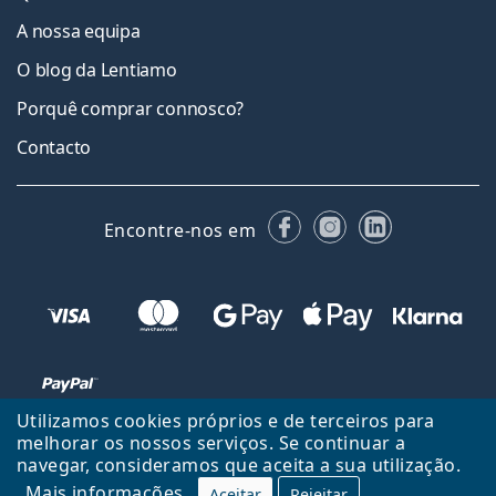
A nossa equipa
O blog da Lentiamo
Porquê comprar connosco?
Contacto
Facebook
Instagram
LinkedIn
Encontre-nos em
Utilizamos cookies próprios e de terceiros para
melhorar os nossos serviços. Se continuar a
navegar, consideramos que aceita a sua utilização.
Voltar ao início
Cima
Mais informações
Aceitar
Rejeitar