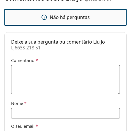
Estojo:
Sim
Não há perguntas
Pano de
Sim
limpeza:
Outros
Deixe a sua pergunta ou comentário Liu Jo
Género:
Mulher
LJ663S 218 51
Categoria:
Óculos de sol
Comentário
*
Marca:
Liu Jo
Uso:
Moda
Código:
LJ663S 218 51
Nome
*
O seu email
*