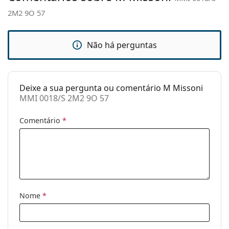
2M2 9O 57
Estojo:
Sim
Pano de
Sim
limpeza:
Não há perguntas
Outros
Género:
Mulher
Deixe a sua pergunta ou comentário M Missoni
Categoria:
Óculos de sol
MMI 0018/S 2M2 9O 57
Marca:
M Missoni
Comentário
*
Uso:
Moda
Código:
MMI 0018/S 2M2 9O 57
Nome
*