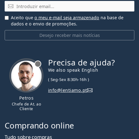
Email
Aceito que
o meu e-mail seja armazenado
na base de
dados e o envio de promoções.
Desejo receber mais notícias
Precisa de ajuda?
We also speak English
( Seg-Sex 8:30h-16h )
info@lentiamo.pt
Petros
Chefe de At. ao
Cliente
Comprando online
Tudo sobre compras