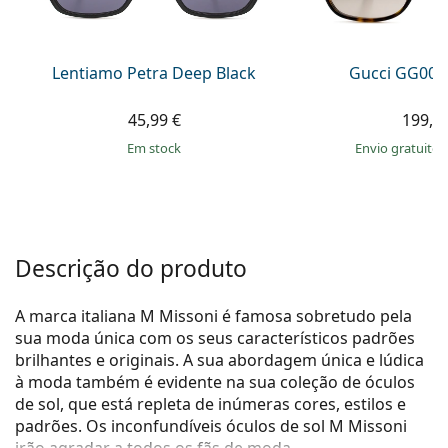
Persol
Prada
Lentiamo Petra Deep Black
Gucci GG002
Todas as marcas
45,99 €
199,9
em stock
Envio gratuito
Descrição do produto
A marca italiana M Missoni é famosa sobretudo pela
sua moda única com os seus característicos padrões
brilhantes e originais. A sua abordagem única e lúdica
à moda também é evidente na sua coleção de óculos
de sol, que está repleta de inúmeras cores, estilos e
padrões. Os inconfundíveis óculos de sol M Missoni