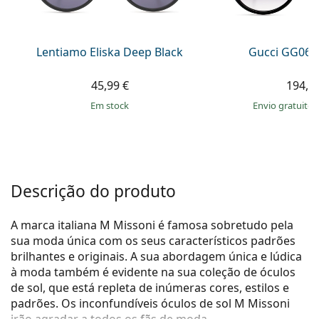
Persol
Prada
Lentiamo Eliska Deep Black
Gucci GG063
Todas as marcas
45,99 €
194,9
em stock
Envio gratuito
Descrição do produto
A marca italiana M Missoni é famosa sobretudo pela
sua moda única com os seus característicos padrões
brilhantes e originais. A sua abordagem única e lúdica
à moda também é evidente na sua coleção de óculos
de sol, que está repleta de inúmeras cores, estilos e
padrões. Os inconfundíveis óculos de sol M Missoni