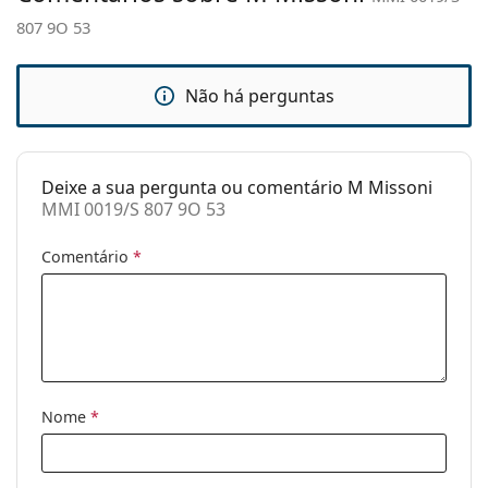
807 9O 53
Estojo:
Sim
Pano de
Sim
limpeza:
Não há perguntas
Outros
Género:
Mulher
Deixe a sua pergunta ou comentário M Missoni
Categoria:
Óculos de sol
MMI 0019/S 807 9O 53
Marca:
M Missoni
Comentário
*
Uso:
Moda
Código:
MMI 0019/S 807 9O 53
Nome
*