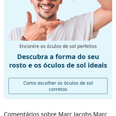
armação:
Cor da
Dourado
armação:
Material da
Metal
armação:
Tamanhos:
S
Encontre os óculos de sol perfeitos
Calibre total dos
127 mm
Descubra a forma do seu
óculos:
rosto e os óculos de sol ideais
Comprimento
145 mm
das hastes:
Ponte:
14 mm
Como escolher os óculos de sol
Peso:
100 g
corretos
Almofadas
Sim
nasais
ajustáveis:
Comentários sobre Marc Jacobs Marc
Acessórios