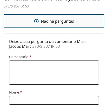
373/S 807 IR 63
Estojo:
Sim
Pano de
Sim
limpeza:
Não há perguntas
Outros
Género:
Mulher
Deixe a sua pergunta ou comentário Marc
Categoria:
Óculos de sol
Jacobs Marc
373/S 807 IR 63
Marca:
Marc Jacobs
Comentário
*
Uso:
Moda
Código:
373/S 807 IR 63
Nome
*