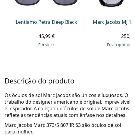
Persol
Prada
Lentiamo Petra Deep Black
Marc Jacobs MJ 10
Todas as marcas
45,99 €
250,9
em stock
Envio gratuito
Descrição do produto
Os óculos de sol Marc Jacobs são únicos e luxuosos. O
trabalho do designer americano é original, imprevisível
e inspirador. A coleção de óculos de sol de Marc Jacobs
reflete as tendências atuais com ênfase nos detalhes.
Marc Jacobs Marc 373/S 807 IR 63
são óculos de sol
para mulher.