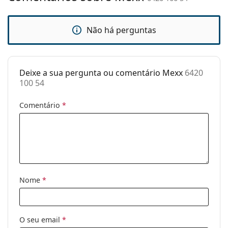
Estojo:
Sim
Não há perguntas
Pano de
Sim
limpeza:
Outros
Deixe a sua pergunta ou comentário Mexx
6420
Género:
Mulher
100 54
Categoria:
Óculos de sol
Comentário
*
Marca:
Mexx
Uso:
Moda
Código:
6420 100 54
Nome
*
O seu email
*