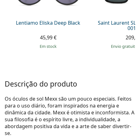
Persol
Prada
Lentiamo Eliska Deep Black
Saint Laurent SL
001 
Todas as marcas
45,99 €
209,9
em stock
Envio gratuito
Descrição do produto
Os óculos de sol Mexx são um pouco especiais. Feitos
para o uso diário, foram inspirados na energia e
dinâmica da cidade. Mexx é otimista e inconformista. A
sua filosofia é o espírito livre, a individualidade, a
abordagem positiva da vida e a arte de saber divertir-
se.