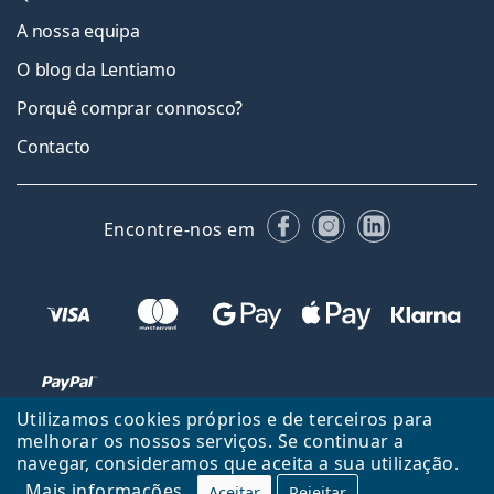
A nossa equipa
O blog da Lentiamo
Porquê comprar connosco?
Contacto
Facebook
Instagram
LinkedIn
Encontre-nos em
Utilizamos cookies próprios e de terceiros para
melhorar os nossos serviços. Se continuar a
navegar, consideramos que aceita a sua utilização.
Voltar ao início
Cima
Mais informações
Aceitar
Rejeitar