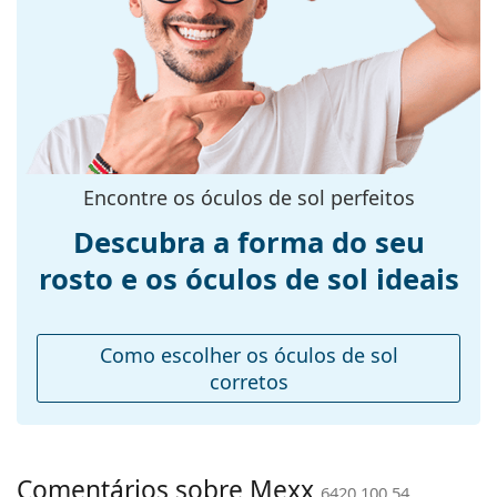
armação:
Cor da
Preto
armação:
Material da
Metal/Plástico
armação:
Tamanhos:
M
Encontre os óculos de sol perfeitos
Calibre total dos
139 mm
Descubra a forma do seu
óculos:
rosto e os óculos de sol ideais
Comprimento
140 mm
das hastes:
Ponte:
16 mm
Como escolher os óculos de sol
Peso:
100 g
corretos
Almofadas
Não
nasais
ajustáveis:
Comentários sobre Mexx
6420 100 54
Acessórios