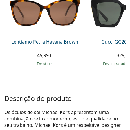
Persol
Prada
Todas as marcas
Lentiamo Petra Havana Brown
Gucci GG203
45,99 €
329,9
em stock
Envio gratuito
Descrição do produto
Os óculos de sol Michael Kors apresentam uma
combinação de luxo moderno, estilo e qualidade no
seu trabalho. Michael Kors é um respeitável designer