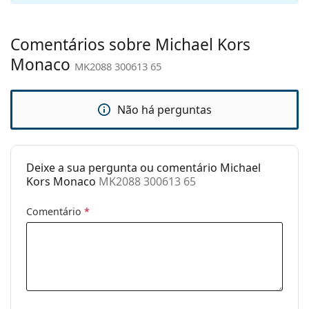
nasais
ajustáveis:
Comentários sobre Michael Kors
Acessórios
Monaco
MK2088 300613 65
Estojo:
Sim
Pano de
Sim
limpeza:
Não há perguntas
Outros
Género:
Mulher
Deixe a sua pergunta ou comentário Michael
Categoria:
Óculos de sol
Kors Monaco
MK2088 300613 65
Marca:
Michael Kors
Comentário
*
Uso:
Moda
Código:
MK2088 300613 65