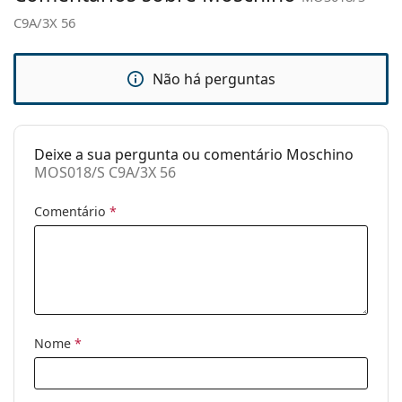
C9A/3X 56
Estojo:
Sim
Pano de
Sim
limpeza:
Não há perguntas
Outros
Género:
Mulher
Deixe a sua pergunta ou comentário Moschino
Categoria:
Óculos de sol
MOS018/S C9A/3X 56
Marca:
Moschino
Comentário
*
Uso:
Moda
Código:
MOS018/S C9A/3X 56
Nome
*