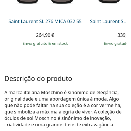
Persol
Prada
Saint Laurent SL 276 MICA 032 55
Saint Laurent SL 
Todas as marcas
264,90 €
339,9
Envio gratuito
&
em stock
Envio gratuito
Descrição do produto
A marca italiana Moschino é sinónimo de elegância,
originalidade e uma abordagem única à moda. Algo
que não pode faltar na sua coleção é a cor vermelha,
que simboliza a máxima alegria de viver. A coleção de
óculos de sol Moschino é sinónimo de inovação,
criatividade e uma grande dose de extravagância.