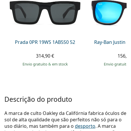
Persol
Prada
Todas as marcas
Prada 0PR 19WS 1AB5S0 52
Ray-Ban Justin 
314,90 €
156,9
Envio gratuito
&
em stock
Envio gratuito
Descrição do produto
A marca de culto Oakley da Califórnia fabrica óculos de
sol de alta qualidade que são perfeitos não só para o
uso diário, mas também para o
desporto
. A marca