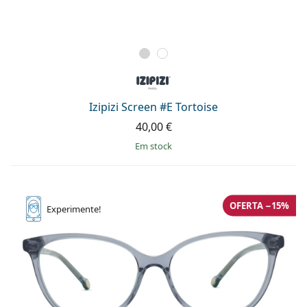
Izipizi Screen #E Tortoise
40,00 €
em stock
OFERTA −15%
Experimente!