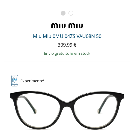
Miu Miu 0MU 04ZS VAU08N 50
309,99 €
Envio gratuito
&
em stock
Experimente!