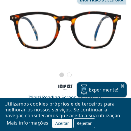
Experimente!
Izipizi Reading Screen #E Tortoise
Utilizamos cookies próprios e de terceiros para
40,99 €
melhorar os nossos serviços. Se continuar a
em stock
navegar, consideramos que aceita a sua utilização.
Mais informações
Aceitar
Rejeitar