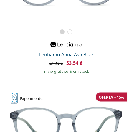
Lentiamo Anna Ash Blue
53,54 €
62,99 €
Envio gratuito
&
em stock
OFERTA −15%
Experimente!