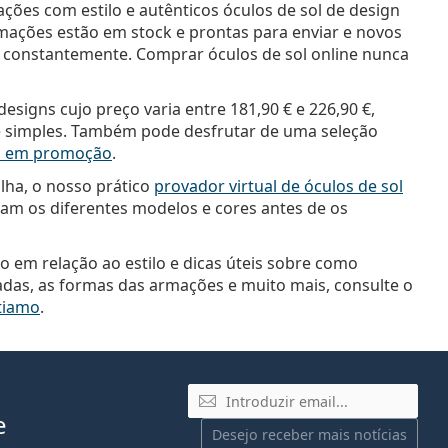
es com estilo e autênticos óculos de sol de design
mações estão em stock e prontas para enviar e novos
 constantemente. Comprar óculos de sol online nunca
designs cujo preço varia entre
181,90 €
e
226,90 €
,
 é simples. Também pode desfrutar de uma seleção
ol em promoção
.
lha, o nosso prático
provador virtual de óculos de sol
cam os diferentes modelos e cores antes de os
o em relação ao estilo e dicas úteis sobre como
adas, as formas das armações e muito mais, consulte o
ntiamo
.
Email
e
Desejo receber mais notícias