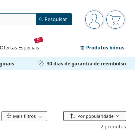
Painel de navegação
Pesquisar
está conectado
O cesto 
ofertas especiais
Produtos bónus
ginais
30 dias de garantia de reembolso
Ordenar por
Mais filtros
Por popularidade
2 produtos