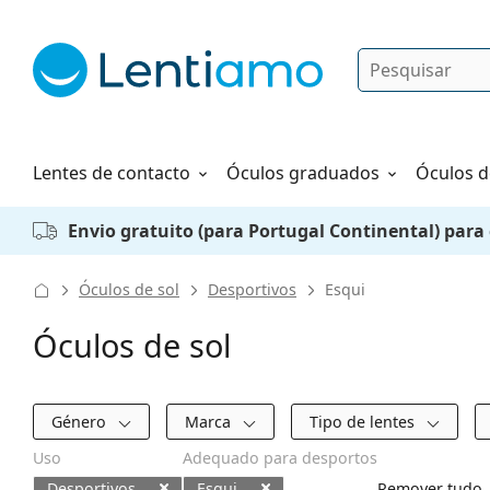
Pesquisar
Iniciar sessão
Navegação web
Líquidos
Como fazer um pedido
Lentes de contacto
Óculos graduados
Óculos d
Envio gratuito (para Portugal Continental) para
Óculos de sol
Desportivos
Esqui
Óculos de sol
Filtros
Género
Marca
Tipo de lentes
Uso
Adequado para desportos
Desportivos
Esqui
Remover tudo