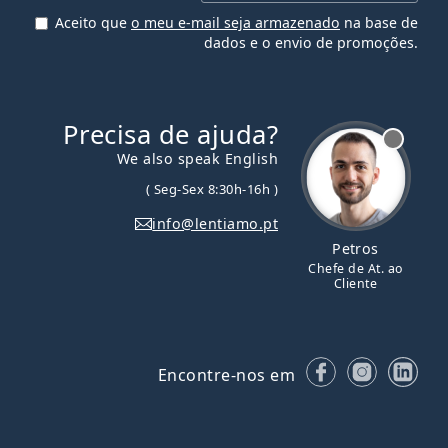
Aceito que
o meu e-mail seja armazenado
na base de
dados e o envio de promoções.
Precisa de ajuda?
We also speak English
( Seg-Sex 8:30h-16h )
info@lentiamo.pt
Petros
Chefe de At. ao
Cliente
Facebook
Instagr
Lin
Encontre-nos em