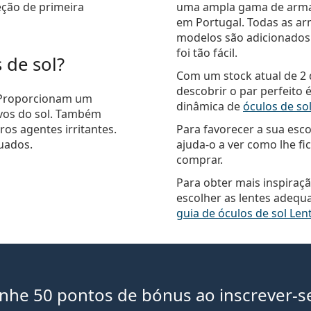
ção de primeira
uma ampla gama de armaçõ
em Portugal. Todas as ar
modelos são adicionados
foi tão fácil.
 de sol?
Com um stock atual de 2 
descobrir o par perfeito
. Proporcionam um
dinâmica de
óculos de s
civos do sol. Também
ros agentes irritantes.
Para favorecer a sua esco
uados.
ajuda-o a ver como lhe fi
comprar.
Para obter mais inspiraçã
escolher as lentes adequ
guia de óculos de sol Le
anhe 50 pontos de bónus ao inscrever-s