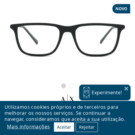
NOVO
Experimente!
Utilizamos cookies próprios e de terceiros para
melhorar os nossos serviços. Se continuar a
Armani Exchange 0AX3126 8078 54
navegar, consideramos que aceita a sua utilização.
82,99 €
Mais informações
Aceitar
Rejeitar
Envio gratuito
&
Armação em stock