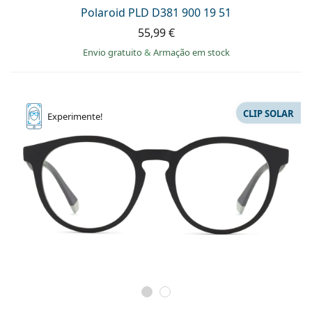
Persol
Polaroid PLD D381 900 19 51
55,99 €
Prada
Envio gratuito
&
Armação em stock
Todas as marcas
CLIP SOLAR
Experimente!