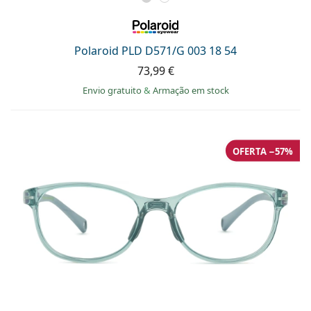
Polaroid PLD D571/G 003 18 54
73,99 €
Envio gratuito
&
Armação em stock
OFERTA −57%