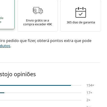
 de
Envio grátis se a
e
365 dias de garantia
compra exceder 49€
ro pedido que fizer, obterá pontos extra que pode
dutos
.
stojo opiniões
154×
17×
2×