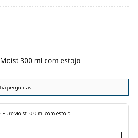
9 meses
Moist 300 ml com estojo
há perguntas
usos para lentes de contacto
E PureMoist 300 ml com estojo