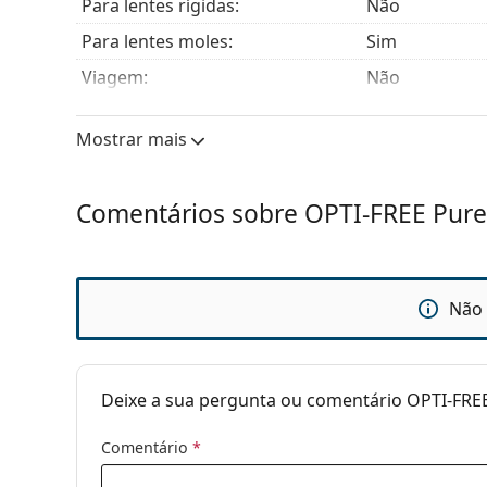
Para lentes rígidas:
Não
Para lentes moles:
Sim
Viagem:
Não
Validade:
Pelo menos 2
Mostrar mais
Usar após abertura:
6 meses
Acessórios
Comentários sobre OPTI-FREE Pure
Estojos por embalagem:
1
Outros
Categoria:
Líquidos
Não 
Acessórios
Líquidos multi
Volume do estojo:
2 x 4.2 ml
Deixe a sua pergunta ou comentário OPTI-FRE
Comentário
*