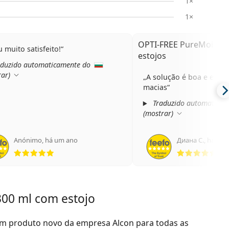
1×
1×
OPTI-FREE PureMoist 3
u muito satisfeito!
estojos
duzido automaticamente do
rar
)
A solução é boa e estáv
macias
Traduzido automatica
(
mostrar
)
Anónimo
,
há um ano
Диана С.
,
há um 
Classificação 5 de 5
Cla
300 ml com estojo
um produto novo da empresa Alcon para todas as