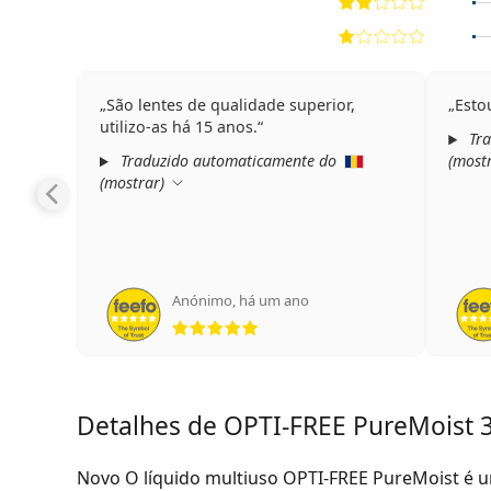
São lentes de qualidade superior,
Esto
utilizo-as há 15 anos.
Tra
Traduzido automaticamente do
(
most
(
mostrar
)
Anónimo
,
há um ano
Classificação 5 de 5
Detalhes de OPTI-FREE PureMoist 
Novo
O líquido multiuso OPTI-FREE PureMoist é 