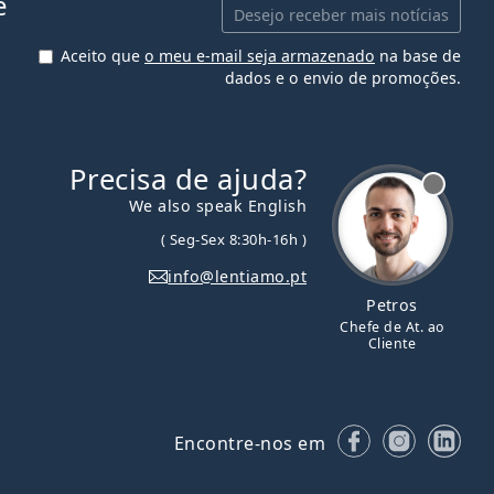
e
Desejo receber mais notícias
Aceito que
o meu e-mail seja armazenado
na base de
dados e o envio de promoções.
Precisa de ajuda?
We also speak English
( Seg-Sex 8:30h-16h )
info@lentiamo.pt
Petros
Chefe de At. ao
Cliente
Facebook
Instagr
Lin
Encontre-nos em