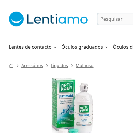
Pesquisar
Iniciar sessão
Navegação web
Líquidos
Como fazer um pedido
Lentes de contacto
Óculos graduados
Óculos d
Acessórios
Líquidos
Multiuso