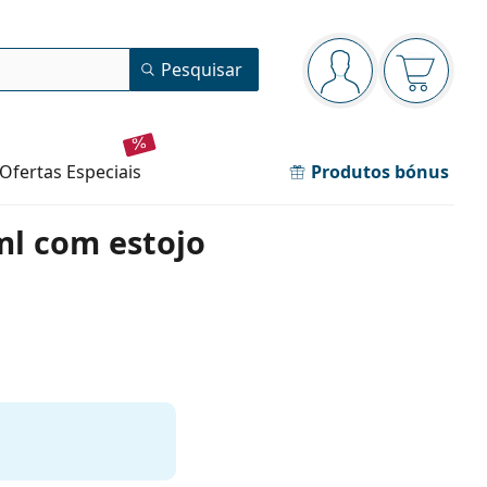
Painel de navegação
Pesquisar
está conectado
O cesto 
ofertas especiais
Produtos bónus
ml com estojo