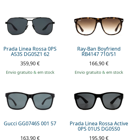
Prada Linea Rossa 0PS
Ray-Ban Boyfriend
A53S DG05Z1 62
RB4147 710/51
359,90 €
166,90 €
Envio gratuito
&
em stock
Envio gratuito
&
em stock
Gucci GG0746S 001 57
Prada Linea Rossa Active
0PS 01US DG05S0
163,90 €
195,90 €