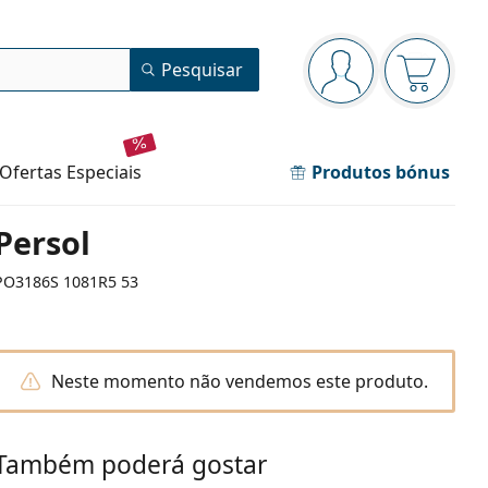
Painel de navegação
Pesquisar
está conectado
O cesto 
ofertas especiais
Produtos bónus
Persol
PO3186S 1081R5 53
Neste momento não vendemos este produto.
Também poderá gostar