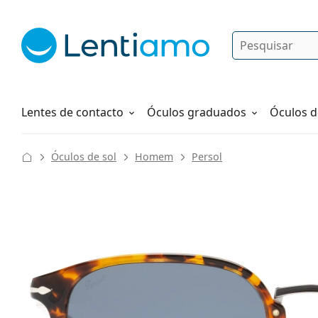
Pesquisar
Iniciar sessão
Navegação web
Líquidos
Como fazer um pedido
Lentes de contacto
Óculos graduados
Óculos d
Óculos de sol
Homem
Persol