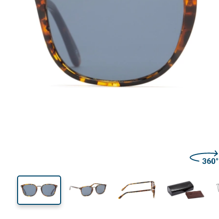
145 mm
Calibre total dos óculos
Calibre
do crista
44 mm
53 mm
Comprimento do cristal
Calibre do cristal