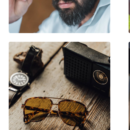
Peso:
45 g
Almofadas nasais ajustáveis:
Não
Acessórios
Estojo:
Sim
Pano de limpeza:
Sim
Outros
Género:
Homem
Categoria:
Óculos de sol
Marca:
Persol
Uso:
Moda
Código:
PO3186S 1081R5 53
Disponível com receita médica:
Não