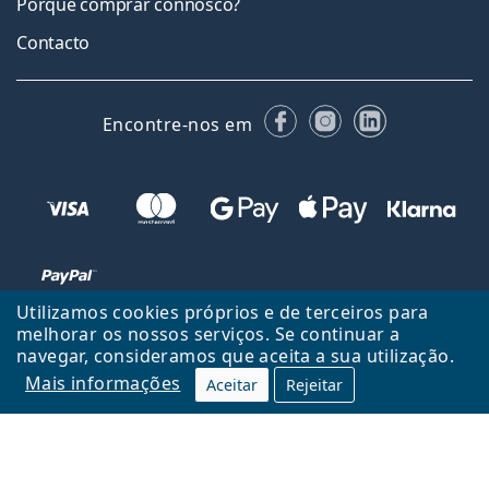
Porquê comprar connosco?
Contacto
Facebook
Instagram
LinkedIn
Encontre-nos em
Utilizamos cookies próprios e de terceiros para
melhorar os nossos serviços. Se continuar a
navegar, consideramos que aceita a sua utilização.
Voltar ao início
Cima
Mais informações
Aceitar
Rejeitar
Lentiamo.pt é propriedade e operado por Lentiamo s.r.o., República
Checa
Consigo durante 18 anos.