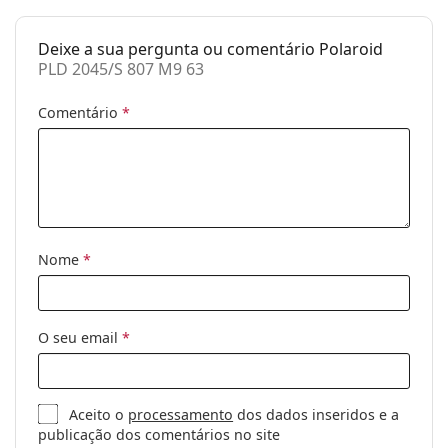
Género:
Homem
Deixe a sua pergunta ou comentário Polaroid
Categoria:
Óculos de sol
PLD 2045/S 807 M9 63
Marca:
Polaroid
Comentário
*
Uso:
Moda
Código:
PLD 2045/S 807 M9 63
Nome
*
O seu email
*
Aceito o
processamento
dos dados inseridos e a
publicação dos comentários no site