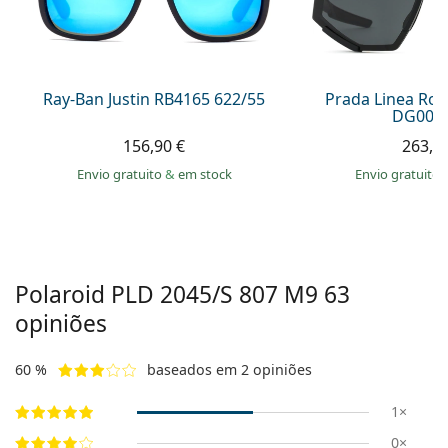
Persol
Prada
Todas as marcas
Ray-Ban Justin RB4165 622/55
Prada Linea Ro
DG006F
156,90 €
263,9
Envio gratuito
&
em stock
Envio gratuito
Polaroid
PLD 2045/S 807 M9 63
opiniões
60 %
baseados em 2 opiniões
1×
0×