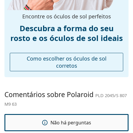
armação:
Explore toda a gama de
óculos de sol
para encontrar
Tamanhos:
L
mais estilos de marcas populares.
Encontre os óculos de sol perfeitos
Calibre total dos
141 mm
Descubra a forma do seu
óculos:
rosto e os óculos de sol ideais
Comprimento
130 mm
das hastes:
Ponte:
15 mm
Como escolher os óculos de sol
Peso:
100 g
corretos
Almofadas
Sim
nasais
ajustáveis:
Comentários sobre Polaroid
PLD 2045/S 807
Acessórios
M9 63
Estojo:
Não
Pano de
Sim
limpeza:
Não há perguntas
Outros