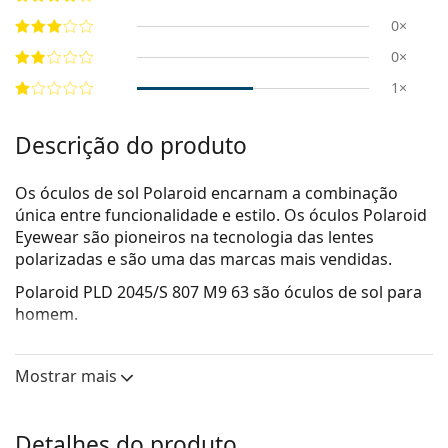
0×
0×
1×
Descrição do produto
Os óculos de sol Polaroid encarnam a combinação
única entre funcionalidade e estilo. Os óculos Polaroid
Eyewear são pioneiros na tecnologia das lentes
polarizadas e são uma das marcas mais vendidas.
Polaroid PLD 2045/S 807 M9 63
são óculos de sol para
homem.
Veja como estes óculos de sol lhe ficam com a
ferramenta Virtual Try-On da Lentiamo.
Mostrar mais
Armações de óculos de sol
A cor preta da armação combina perfeitamente
Detalhes do produto