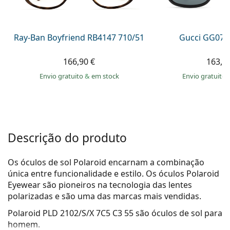
Persol
Prada
Ray-Ban Boyfriend RB4147 710/51
Gucci GG074
Todas as marcas
166,90 €
163,9
Envio gratuito
&
em stock
Envio gratuito
Descrição do produto
Os óculos de sol Polaroid encarnam a combinação
única entre funcionalidade e estilo. Os óculos Polaroid
Eyewear são pioneiros na tecnologia das lentes
polarizadas e são uma das marcas mais vendidas.
Polaroid PLD 2102/S/X 7C5 C3 55
são óculos de sol para
homem.