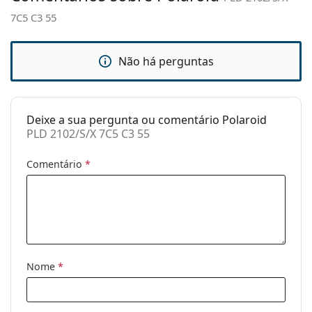
7C5 C3 55
Estojo:
Não
Pano de
Sim
limpeza:
Não há perguntas
Outros
Género:
Homem
Deixe a sua pergunta ou comentário Polaroid
Categoria:
Óculos de sol
PLD 2102/S/X 7C5 C3 55
Marca:
Polaroid
Comentário
*
Uso:
Moda
Código:
PLD 2102/S/X 7C5 C3 55
Nome
*