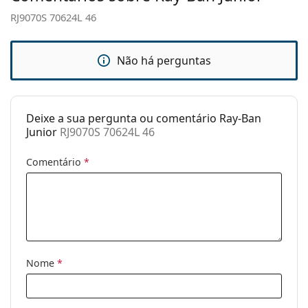
mola:
RJ9070S 70624L 46
Acessórios
Estojo:
Sim
Não há perguntas
Pano de
Não
limpeza:
Deixe a sua pergunta ou comentário Ray-Ban
Outros
Junior
RJ9070S 70624L 46
Género:
Crianças
Comentário
*
Categoria:
Óculos de sol
Marca:
Ray-Ban
Uso:
Moda
Código:
RJ9070S 70624L 46
Nome
*