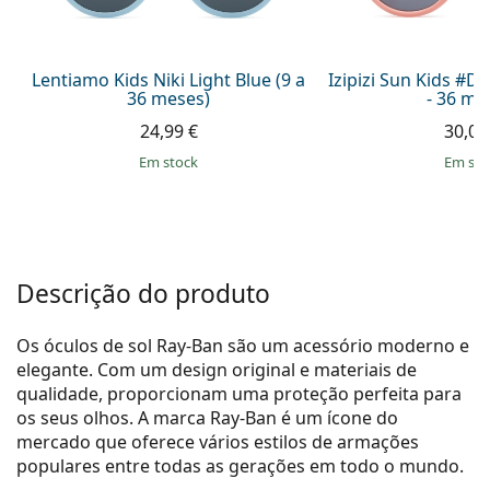
Persol
Prada
Lentiamo Kids Niki Light Blue (9 a
Izipizi Sun Kids #D 
36 meses)
- 36 me
Todas as marcas
24,99 €
30,00
em stock
em st
Descrição do produto
Os óculos de sol Ray-Ban são um acessório moderno e
elegante. Com um design original e materiais de
qualidade, proporcionam uma proteção perfeita para
os seus olhos. A marca Ray-Ban é um ícone do
mercado que oferece vários estilos de armações
populares entre todas as gerações em todo o mundo.