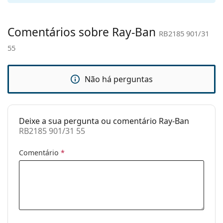
nasais
ajustáveis:
Comentários sobre Ray-Ban
RB2185 901/31
Acessórios
55
Estojo:
Sim
Pano de
Sim
limpeza:
Não há perguntas
Outros
Género:
Unisex
Deixe a sua pergunta ou comentário Ray-Ban
Categoria:
Óculos de sol
RB2185 901/31 55
Marca:
Ray-Ban
Comentário
*
Uso:
Moda
Código:
RB2185 901/31 55
Disponível com
Não
receita médica: