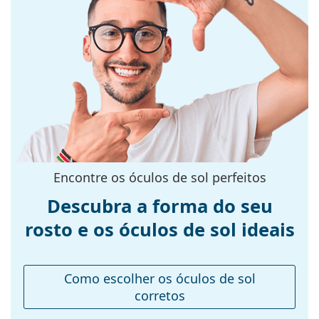
Filtro UV 400:
Sim
Explore toda a gama de
óculos de sol
para encontrar
Armações
mais estilos de marcas populares.
Formato da
Quadrados
armação:
Cor da
Preto
armação:
Material da
Plástico
armação:
Tamanhos:
M
Encontre os óculos de sol perfeitos
Calibre total dos
140 mm
Descubra a forma do seu
óculos:
rosto e os óculos de sol ideais
Comprimento
145 mm
das hastes:
Ponte:
18 mm
Como escolher os óculos de sol
Peso:
50 g
corretos
Almofadas
Não