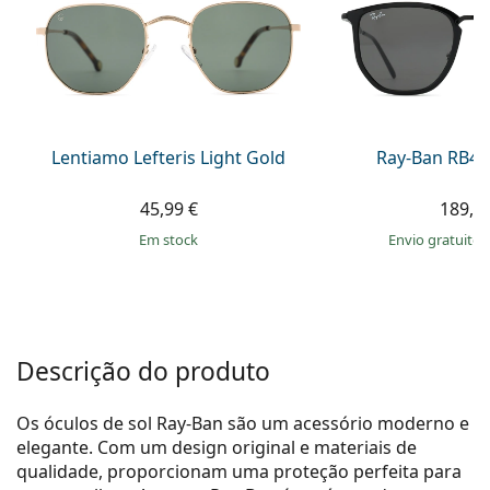
Persol
Prada
Todas as marcas
Lentiamo Lefteris Light Gold
Ray-Ban RB44
45,99 €
189,9
em stock
Envio gratuito
Descrição do produto
Os óculos de sol Ray-Ban são um acessório moderno e
elegante. Com um design original e materiais de
qualidade, proporcionam uma proteção perfeita para