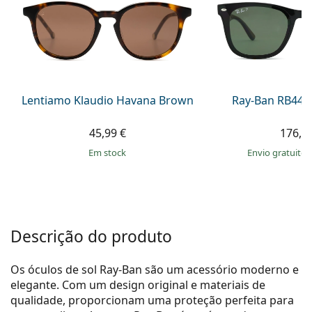
Persol
Prada
Todas as marcas
Lentiamo Klaudio Havana Brown
Ray-Ban RB442
45,99 €
176,9
em stock
Envio gratuito
Descrição do produto
Os óculos de sol Ray-Ban são um acessório moderno e
elegante. Com um design original e materiais de
qualidade, proporcionam uma proteção perfeita para