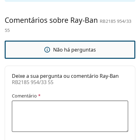
nasais
ajustáveis:
Comentários sobre Ray-Ban
RB2185 954/33
Acessórios
55
Estojo:
Sim
Pano de
Sim
limpeza:
Não há perguntas
Outros
Género:
Unisex
Deixe a sua pergunta ou comentário Ray-Ban
Categoria:
Óculos de sol
RB2185 954/33 55
Marca:
Ray-Ban
Comentário
*
Uso:
Moda
Código:
RB2185 954/33 55
Disponível com
Não
receita médica: