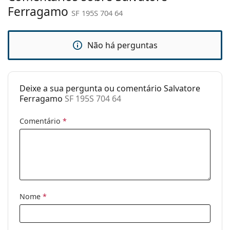
Ferragamo
SF 195S 704 64
Estojo:
Sim
Pano de
Sim
limpeza:
Não há perguntas
Outros
Género:
Mulher
Deixe a sua pergunta ou comentário Salvatore
Categoria:
Óculos de sol
Ferragamo
SF 195S 704 64
Marca:
Salvatore Ferragamo
Comentário
*
Uso:
Moda
Código:
SF 195S 704 64
Nome
*